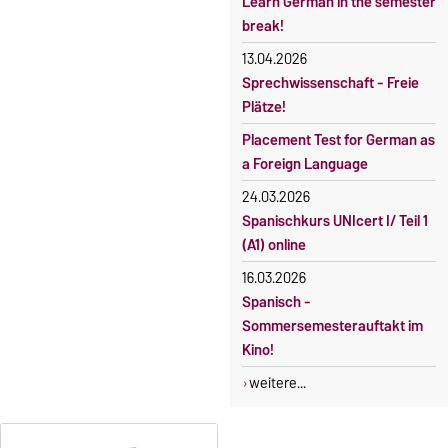
Learn German in the semester
curricularer Sprachausbildung
Kursteilnahme nur nach
break!
fristgerechter Online-
Gebührenbefreiung bei
13.04.2026
Anmeldung
Incomings
Sprechwissenschaft - Freie
Plätze!
Placement Test for German as
a Foreign Language
24.03.2026
Spanischkurs UNIcert I/ Teil 1
(A1) online
16.03.2026
Spanisch -
Sommersemesterauftakt im
Kino!
weitere...