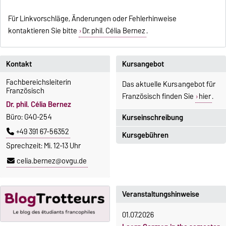
Für Linkvorschläge, Änderungen oder Fehlerhinweise
kontaktieren Sie bitte
Dr. phil. Célia Bernez
.
Kontakt
Kursangebot
Fachbereichsleiterin
Das aktuelle Kursangebot für
Französisch
Französisch finden Sie
hier
.
Dr. phil. Célia Bernez
Büro: G40-254
Kurseinschreibung
+49 391 67-56352
Kursgebühren
Einschreibezeitraum:
Sprechzeit: Mi. 12-13 Uhr
5. Oktober 2026, 9.00 Uhr bis
Sprachkurse sind i. d. R.
celia.bernez@ovgu.de
23. Oktober 2026, 18 Uhr
gebührenpflichtig.
Moodle
Gebühren
OVGU-Account
Veranstaltungshinweise
Gebührenrückerstattung
Die Kurse beginnen ab dem 12.
01.07.2026
Gebührenbefreiungen bei
Oktober 2026.