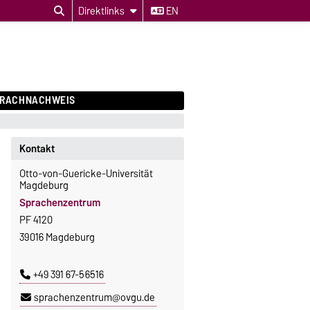
Direktlinks
EN
PRACHNACHWEIS
Kontakt
Otto-von-Guericke-Universität
Magdeburg
Sprachenzentrum
PF 4120
39016 Magdeburg
+49 391 67-56516
sprachenzentrum@ovgu.de