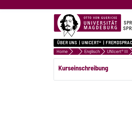
SPR
SPR
ÜBER UNS
UNICERT®
FREMDSPRA
Home
Fremdsprachen
Englisch
UNIcert® III
Kurseinschreibung