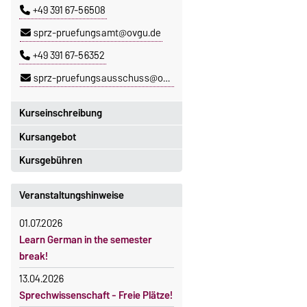
+49 391 67-56508
sprz-pruefungsamt@ovgu.de
+49 391 67-56352
sprz-pruefungsausschuss@ovgu.de
Kurseinschreibung
Kursangebot
Einschreibezeitraum:
5. Oktober 2026, 9.00 Uhr bis
Kursgebühren
Das aktuelle Kursprogramm des
23. Oktober 2026, 18 Uhr
SPRZ finden Sie
hier
.
Sprachkurse sind i. d. R.
Veranstaltungshinweise
Moodle
gebührenpflichtig.
OVGU-Account
01.07.2026
Gebühren
Die Kurse beginnen ab dem 12.
Learn German in the semester
Gebührenrückerstattung
Oktober 2026.
break!
Kursteilnahme nur nach
Gebührenbefreiungen bei
13.04.2026
fristgerechter Online-Anmeldung
curricularer Sprachausbildung
Sprechwissenschaft - Freie Plätze!