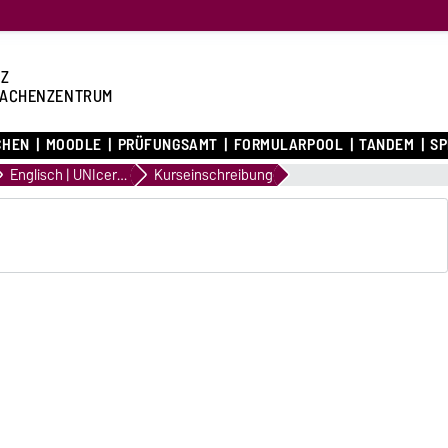
Z
ACHENZENTRUM
CHEN
MOODLE
PRÜFUNGSAMT
FORMULARPOOL
TANDEM
S
Englisch | UNIcert III.1.1 | English in Management and Economics
Kurseinschreibung