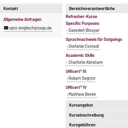
Kontakt
Bereichsverantwortliche
Refresher-Kurse
Allgemeine Anfragen
Specific Purposes
sprz-englisch@ovgu.de
Saeedeh Bisayar
Sprachnachweis für Outgoings
Stefanie Conradi
Academic Skills
Charlotte Abraham
UNIcert® III
Robert Segrott
UNIcert® IV
Matthew Berek
Kursangebot
Kurseinschreibung
Das aktuelle Kursangebot für
Englisch finden Sie
hier
.
Kursgebühren
Einschreibezeitraum: