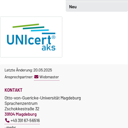
5. Oktober 2026, 9.00 Uhr bis
Neu
Sprachkurse sind i. d. R.
23. Oktober 2026, 18 Uhr
gebührenpflichtig.
Moodle
Gebühren
OVGU-Account
Gebührenrückerstattung
Die Kurse beginnen ab dem 12.
Gebührenbefreiungen bei
Oktober 2026.
curricularer Sprachausbildung
Kursteilnahme nur nach
fristgerechter Online-
Gebührenbefreiung bei
Anmeldung
Incomings
Letzte Änderung: 20.05.2025
Ansprechpartner:
Webmaster
KONTAKT
Otto-von-Guericke-Universität Magdeburg
Sprachenzentrum
Zschokkestraße 32
39104 Magdeburg
+49 391 67-56516
mehr…