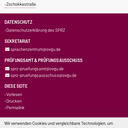
Zschokkestraße
DATENSCHUTZ
Datenschutzerklärung des SPRZ
SEKRETARIAT
sprachenzentrum@ovgu.de
PRÜFUNGSAMT & PRÜFUNGSAUSSCHUSS
sprz-pruefungsamt@ovgu.de
sprz-pruefungsausschuss@ovgu.de
DIESE SEITE
Vorlesen
Drucken
Permalink
Impressum
Wir verwenden Cookies und vergleichbare Technologien, um