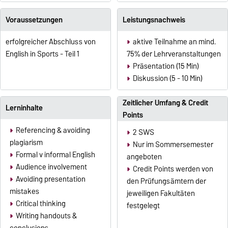
Voraussetzungen
Leistungsnachweis
erfolgreicher Abschluss von
aktive Teilnahme an mind.
English in Sports - Teil 1
75% der Lehrveranstaltungen
Präsentation (15 Min)
Diskussion (5 - 10 Min)
Zeitlicher Umfang & Credit
Lerninhalte
Points
Referencing & avoiding
2 SWS
plagiarism
Nur im Sommersemester
Formal v informal English
angeboten
Audience involvement
Credit Points werden von
Avoiding presentation
den Prüfungsämtern der
mistakes
jeweiligen Fakultäten
Critical thinking
festgelegt
Writing handouts &
conclusions