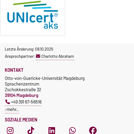
Gebühren
OVGU-Account
Gebührenrückerstattung
Die Kurse beginnen ab dem 12.
Gebührenbefreiungen bei
Oktober 2026.
curricularer Sprachausbildung
Kursteilnahme nur nach
fristgerechter Online-
Gebührenbefreiung bei
Anmeldung
Incomings
Letzte Änderung: 08.10.2025
Ansprechpartner:
Charlotte Abraham
KONTAKT
Otto-von-Guericke-Universität Magdeburg
Sprachenzentrum
Zschokkestraße 32
39104 Magdeburg
+49 391 67-56516
mehr…
SOZIALE MEDIEN