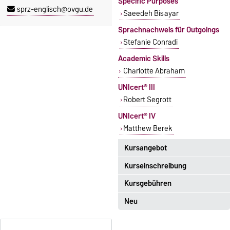
Specific Purposes
sprz-englisch@ovgu.de
Saeedeh Bisayar
Sprachnachweis für Outgoings
Stefanie Conradi
Academic Skills
Charlotte Abraham
UNIcert® III
Robert Segrott
UNIcert® IV
Matthew Berek
Kursangebot
Kurseinschreibung
Das aktuelle Kursangebot für
Englisch finden Sie
hier
.
Kursgebühren
Einschreibezeitraum:
5. Oktober 2026, 9.00 Uhr bis
Neu
Sprachkurse sind i. d. R.
23. Oktober 2026, 18 Uhr
gebührenpflichtig.
Moodle