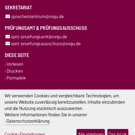
SEKRETARIAT
sprachenzentrum@ovgu.de
PRÜFUNGSAMT & PRÜFUNGSAUSSCHUSS
sprz-pruefungsamt@ovgu.de
sprz-pruefungsausschuss@ovgu.de
DIESE SEITE
Vorlesen
Drucken
Permalink
Impressum
Wir verwenden Cookies und vergleichbare Technologien, um
unsere Website zuverlässig bereitzustellen, Inhalte einzubinden
Datenschutz
und die Nutzung statistisch auszuwerten.
Weitere Informationen finden Sie in unserer
Barrierefreiheit
Datenschutzerklärung
.
Cookie-Einstellungen
Cookie-Einstellungen
Alle ablehnen
Das ist ok