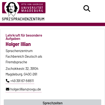
SPRZ
SPRACHENZENTRUM
Lehrkraft für besondere
Aufgaben
Holger Illian
Sprachenzentrum
Fachbereich Deutsch als
Fremdsprache
Zschokkestr. 32, 39104
Magdeburg, G40C-261
+49 391 67-56511
holger.illian@ovgu.de
Sprechzeiten