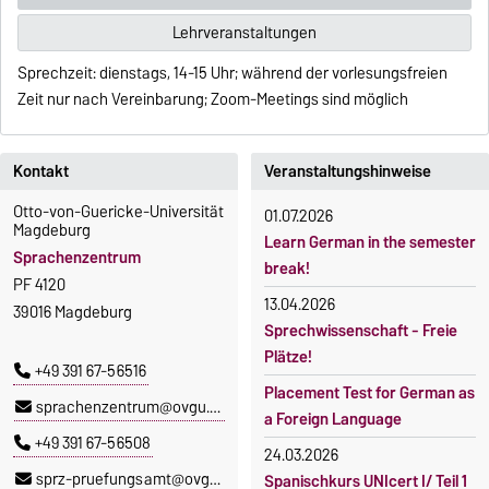
Lehrveranstaltungen
Sprechzeit: dienstags, 14-15 Uhr; während der vorlesungsfreien
Zeit nur nach Vereinbarung; Zoom-Meetings sind möglich
Kontakt
Veranstaltungshinweise
Otto-von-Guericke-Universität
01.07.2026
Magdeburg
Learn German in the semester
Sprachenzentrum
break!
PF 4120
13.04.2026
39016 Magdeburg
Sprechwissenschaft - Freie
Plätze!
+49 391 67-56516
Placement Test for German as
sprachenzentrum@ovgu.de
a Foreign Language
+49 391 67-56508
24.03.2026
sprz-pruefungsamt@ovgu.de
Spanischkurs UNIcert I/ Teil 1