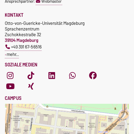
Ansprechpartner:
Webmaster
curricularer Sprachausbildung
Kursteilnahme nur nach
fristgerechter Online-
Gebührenbefreiung bei
KONTAKT
Anmeldung
Incomings
Otto-von-Guericke-Universität Magdeburg
Sprachenzentrum
Zschokkestraße 32
39104 Magdeburg
+49 391 67-56516
mehr…
SOZIALE MEDIEN
CAMPUS