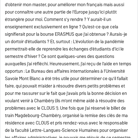
d’obtenir mon master, pour améliorer mon français mais aussi
pour connaître une autre partie de l’Europe jusqu’ici plutôt
étrangère pour moi. Comment s’y rendre ? Y aurait-il un
enseignement exclusivement en ligne ? Qu’est-ce que cela
signifierait pour la bourse ERASMUS que j’ai obtenue ? Aurais-je
un dortoir d’étudiants ? Et, surtout : L’évolution de la pandémie
permettrait-elle de reprendre les échanges d’étudiants d’ici le
semestre d’hiver ? Ce sont quelques-unes des questions
auxquelles j’ai réfléchi. Heureusement, j’ai reçu de l’aide en temps
opportun : Le Bureau des affaires internationales à l’Université
Savoie Mont Blanc a été très utile pour déterminer ce qu’il fallait
faire, qui pouvait m’aider à résoudre divers petits problèmes et
pour me rassurer sur le fait que j’avais pris la bonne décision en
voulant venir à Chambéry (ils m’ont même aidé à résoudre des
problèmes avec le CLOUS !). Une fois que j’ai réservé le billet de
train Magdebourg-Chambéry, organisé la remise des clés de ma
résidence avec CLOUS et pris rendez-vous avec le responsable
de la faculté Lettre-Langues-Science Humaines pour organiser
les affaires administratives, je pouvais me réjouis de ce semestre