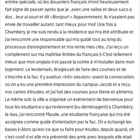
entrée spéciale, où les douaniers français m’ont heureusement
fait signe de passer après que je ..avec une valise et deux sacs à
dos .. leur ai souri et dit «Bonjour!». Apparemment, ils n’avaient pas
envie de travailler autant; tant mieux pour moi! Une fois à
Chambéry, je me suis rendu à la résidence qui m’a été attribuée et
j’ai rencontré une responsable qui m’a guidé tout au long du
processus d’enregistrement et m’a remis mes clés. J’ai reçu un
complément sur ma maîtrise limitée du français («C'est tellement
mieux que mon anglais») et passé la soirée à m’installer dans mon
logement. Le lendemain, ils’agissait de faire des courses et de
s’inscrire à la fac: Il y avaitun «info-session» avant la convocation,
où on a eu une première impression du campus Jacob et a reçu
nos cartes d’études, et j’ai fait des courses pour literie et aliments.
Le même soir, la ville a organisé un événement de bienvenue pour
tous les étudiant·e·s qui reviennent (ou déménagent) à Chambéry;
là-bas, j’ai rencontré Maude, une étudiante française qui m’a été
assignée comme guide d’orientation par la fac. On a échangé les
bases («Alors qu’est-ce que tu faire pour études, depuis quand, oh
c’est cool!») et elle m’a présenté des amis avec lesquels elle était