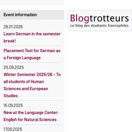
5 October 2026, 9:00
until
The language courses are
23 October 2026, 18:00
fee-based, with some
Event information
exceptions.
Moodle
26.01.2026
OVGU-Account
Fees
Learn German in the semester
Classes begin on 12 October
Reimbursement of fees
break!
2026
Language courses without
Placement Test for German as
Course participation only after
fees
a Foreign Language
timely online registration
Waiver of fees for incoming
25.09.2025
students
Winter Semester 2025/26 – To
all students of Human
Sciences and European
Studies
15.09.2025
New at the Language Center:
English for Natural Sciences
17.09.2025