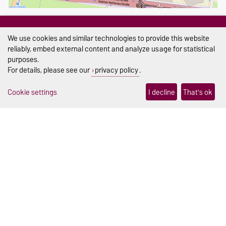
Show larger map
Zschokkestraße
We use cookies and similar technologies to provide this website
reliably, embed external content and analyze usage for statistical
purposes.
DATA PROTECTION
For details, please see our
privacy policy
.
Data Protection Declaration of the Language Centre (in German)
Cookie settings
I decline
That's ok
SECRETARIAT
sprachenzentrum@ovgu.de
EXAMINATION OFFICE & EXAMINATION COMMITTEE
sprz-pruefungsamt@ovgu.de
sprz-pruefungsausschuss@ovgu.de
THIS PAGE
Read aloud
Legal Notes