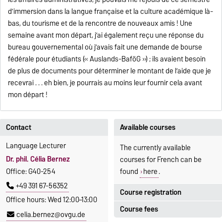
d’immersion dans la langue française et la culture académique là-
bas, du tourisme et de la rencontre de nouveaux amis ! Une
semaine avant mon départ, j’ai également reçu une réponse du
bureau gouvernemental où j’avais fait une demande de bourse
fédérale pour étudiants (« Auslands-BaföG ») ; ils avaient besoin
de plus de documents pour déterminer le montant de l’aide que je
recevrai . . . eh bien, je pourrais au moins leur fournir cela avant
mon départ !
Contact
Available courses
Language Lecturer
The currently available
Dr. phil. Célia Bernez
courses for French can be
Office: G40-254
found
here
.
+49 391 67-56352
Course registration
Office hours: Wed 12:00–13:00
Course fees
Registration period:
celia.bernez@ovgu.de