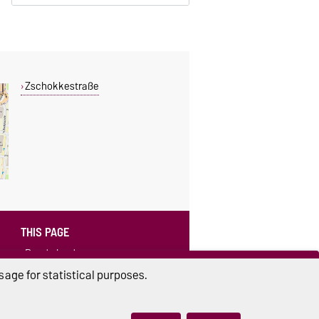
Zschokkestraße
THIS PAGE
Read aloud
age for statistical purposes.