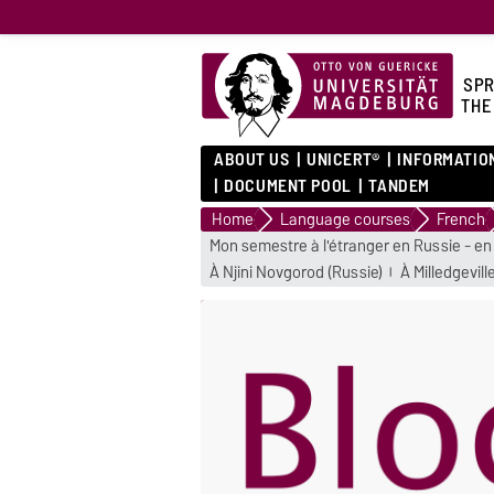
SPR
THE
ABOUT US
UNICERT®
INFORMATIO
DOCUMENT POOL
TANDEM
Home
Language courses
French
Mon semestre à l'étranger en Russie - en 
À Nijini Novgorod (Russie)
À Milledgevill