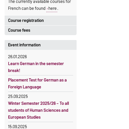
The currently available courses for
French can be found
here
.
Course registration
Course fees
Registration period:
5 October 2026, 9:00
until
The language courses are fee-
Event information
23 October 2026, 18:00
based, with some exceptions.
26.01.2026
Moodle
Fees
Learn German in the semester
OVGU-Account
Reimbursement of fees
break!
Classes begin on 12 October 2026
Language courses without fees
Placement Test for German as a
Course participation only after
Waiver of fees for incoming
Foreign Language
timely online registration
students
25.09.2025
Winter Semester 2025/26 – To all
students of Human Sciences and
European Studies
15.09.2025