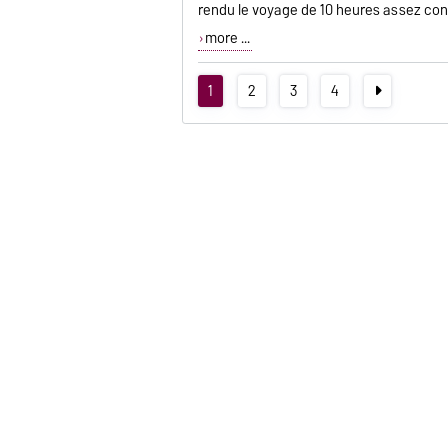
rendu le voyage de 10 heures assez con
more ...
1
2
3
4