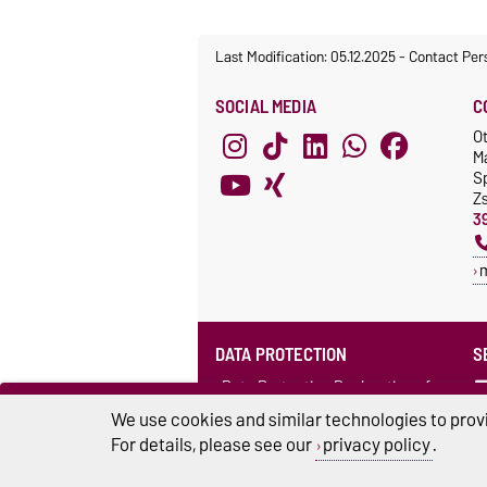
Last Modification: 05.12.2025
-
Contact Per
SOCIAL MEDIA
C
O
M
S
Z
3
DATA PROTECTION
S
Data Protection Declaration of
the Language Centre (in German)
We use cookies and similar technologies to provi
For details, please see our
privacy policy
.