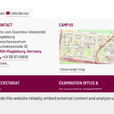
son:
Célia Bernez
ONTACT
CAMPUS
tto-von-Guericke-Universität
agdeburg
prachenzentrum
schokkestraße 32
9104 Magdeburg, Germany
+49 391 67-56516
more…
Show larger map
ECRETARIAT
EXAMINATION OFFICE &
EXAMINATION COMMITTEE
sprachenzentrum@ovgu.de
sprz-pruefungsamt@ovgu.de
de this website reliably, embed external content and analyze us
sprz-
pruefungsausschuss@ovgu.de