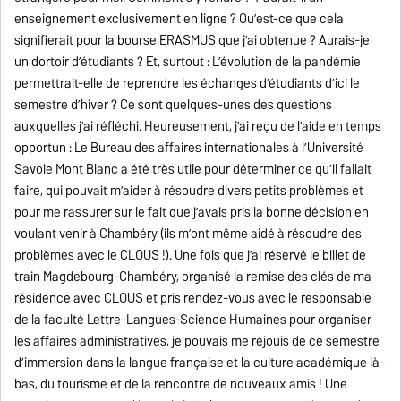
enseignement exclusivement en ligne ? Qu’est-ce que cela
signifierait pour la bourse ERASMUS que j’ai obtenue ? Aurais-je
un dortoir d’étudiants ? Et, surtout : L’évolution de la pandémie
permettrait-elle de reprendre les échanges d’étudiants d’ici le
semestre d’hiver ? Ce sont quelques-unes des questions
auxquelles j’ai réfléchi. Heureusement, j’ai reçu de l’aide en temps
opportun : Le Bureau des affaires internationales à l’Université
Savoie Mont Blanc a été très utile pour déterminer ce qu’il fallait
faire, qui pouvait m’aider à résoudre divers petits problèmes et
pour me rassurer sur le fait que j’avais pris la bonne décision en
voulant venir à Chambéry (ils m’ont même aidé à résoudre des
problèmes avec le CLOUS !). Une fois que j’ai réservé le billet de
train Magdebourg-Chambéry, organisé la remise des clés de ma
résidence avec CLOUS et pris rendez-vous avec le responsable
de la faculté Lettre-Langues-Science Humaines pour organiser
les affaires administratives, je pouvais me réjouis de ce semestre
d’immersion dans la langue française et la culture académique là-
bas, du tourisme et de la rencontre de nouveaux amis ! Une