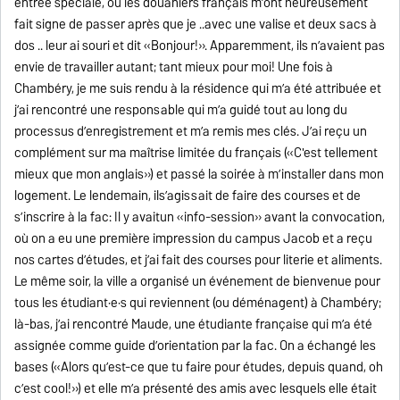
entrée spéciale, où les douaniers français m’ont heureusement
fait signe de passer après que je ..avec une valise et deux sacs à
dos .. leur ai souri et dit «Bonjour!». Apparemment, ils n’avaient pas
envie de travailler autant; tant mieux pour moi! Une fois à
Chambéry, je me suis rendu à la résidence qui m’a été attribuée et
j’ai rencontré une responsable qui m’a guidé tout au long du
processus d’enregistrement et m’a remis mes clés. J’ai reçu un
complément sur ma maîtrise limitée du français («C'est tellement
mieux que mon anglais») et passé la soirée à m’installer dans mon
logement. Le lendemain, ils’agissait de faire des courses et de
s’inscrire à la fac: Il y avaitun «info-session» avant la convocation,
où on a eu une première impression du campus Jacob et a reçu
nos cartes d’études, et j’ai fait des courses pour literie et aliments.
Le même soir, la ville a organisé un événement de bienvenue pour
tous les étudiant·e·s qui reviennent (ou déménagent) à Chambéry;
là-bas, j’ai rencontré Maude, une étudiante française qui m’a été
assignée comme guide d’orientation par la fac. On a échangé les
bases («Alors qu’est-ce que tu faire pour études, depuis quand, oh
c’est cool!») et elle m’a présenté des amis avec lesquels elle était