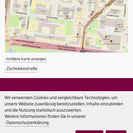
Größere Karte anzeigen
Zschokkestraße
DATENSCHUTZ
Datenschutzerklärung des SPRZ
Wir verwenden Cookies und vergleichbare Technologien, um
unsere Website zuverlässig bereitzustellen, Inhalte einzubinden
SEKRETARIAT
und die Nutzung statistisch auszuwerten.
sprachenzentrum@ovgu.de
Weitere Informationen finden Sie in unserer
Datenschutzerklärung
.
PRÜFUNGSAMT & PRÜFUNGSAUSSCHUSS