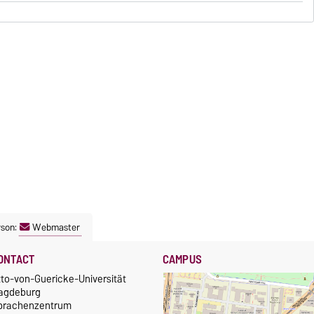
rson:
Webmaster
ONTACT
CAMPUS
tto-von-Guericke-Universität
agdeburg
prachenzentrum