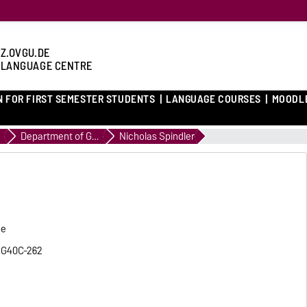
Z.OVGU.DE
 LANGUAGE CENTRE
N FOR FIRST SEMESTER STUDENTS
LANGUAGE COURSES
MOODL
Department of German
Nicholas Spindler
he
, G40C-262