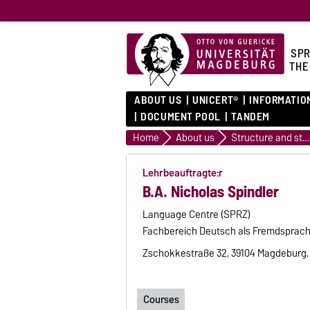
SPR
THE
ABOUT US
UNICERT®
INFORMATIO
DOCUMENT POOL
TANDEM
Home
About us
Structure and staff
Lehrbeauftragte:r
B.A. Nicholas Spindler
Language Centre (SPRZ)
Fachbereich Deutsch als Fremdsprac
Zschokkestraße 32, 39104 Magdeburg
Courses