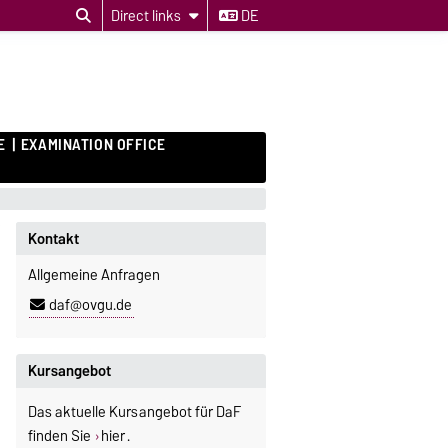
Direct links
DE
E
EXAMINATION OFFICE
Kontakt
Allgemeine Anfragen
daf@ovgu.de
Kursangebot
Das aktuelle Kursangebot für DaF
finden Sie
hier
.