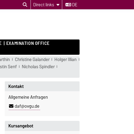
Direct links
DE
E
EXAMINATION OFFICE
arthin
Christine Galander
Holger Illian
istin Senf
Nicholas Spindler
Kontakt
Allgemeine Anfragen
daf@ovgu.de
Kursangebot