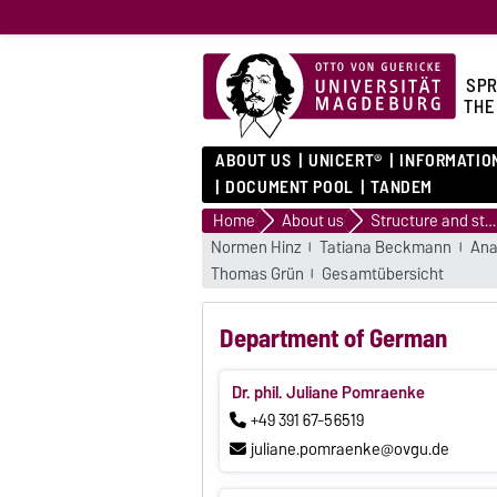
SPR
THE
ABOUT US
UNICERT®
INFORMATIO
DOCUMENT POOL
TANDEM
Home
About us
Structure and staff
Normen Hinz
Tatiana Beckmann
Ana
Thomas Grün
Gesamtübersicht
Department of German
Dr. phil. Juliane Pomraenke
+49 391 67-56519
juliane.pomraenke@ovgu.de