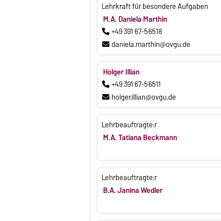
Lehrkraft für besondere Aufgaben
M.A. Daniela Marthin
+49 391 67-56518
daniela.marthin@ovgu.de
Holger Illian
+49 391 67-56511
holger.illian@ovgu.de
Lehrbeauftragte:r
M.A. Tatiana Beckmann
Lehrbeauftragte:r
B.A. Janina Wedler