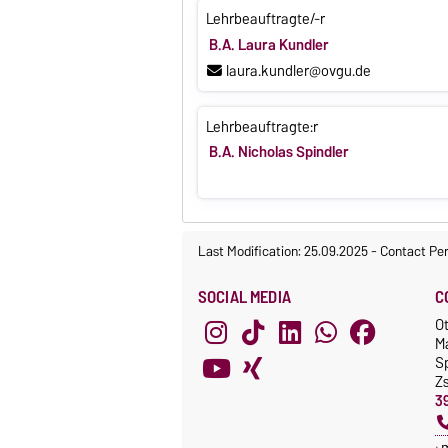
Lehrbeauftragte/-r
B.A. Laura Kundler
laura.kundler@ovgu.de
Lehrbeauftragte:r
B.A. Nicholas Spindler
Last Modification: 25.09.2025
-
Contact Pe
SOCIAL MEDIA
C
O
M
S
Z
3