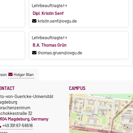
Lehrbeauftragte/-r
Dipl. Kristin Senf
kristin.senf@ovgu.de
Lehrbeauftragte/-r
B.A. Thomas Grün
thomas.gruen@ovgu.de
rson:
Holger Illian
ONTACT
CAMPUS
tto-von-Guericke-Universität
agdeburg
prachenzentrum
schokkestraße 32
9104 Magdeburg, Germany
+49 391 67-56516
more…