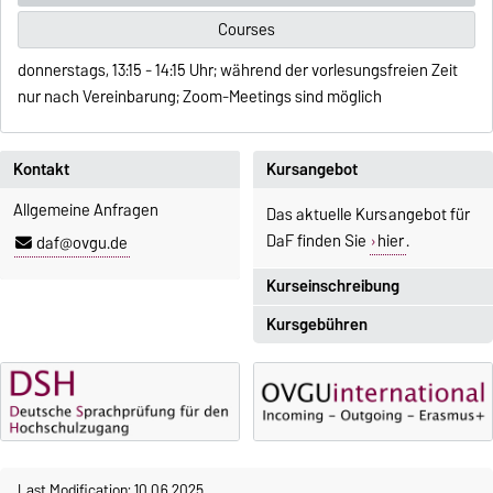
Courses
donnerstags, 13:15 - 14:15 Uhr; während der vorlesungsfreien Zeit
nur nach Vereinbarung; Zoom-Meetings sind möglich
Kontakt
Kursangebot
Allgemeine Anfragen
Das aktuelle Kursangebot für
DaF finden Sie
hier
.
daf@ovgu.de
Kurseinschreibung
Kursgebühren
Einschreibezeitraum:
5. Oktober 2026, 9.00 Uhr bis
Sprachkurse sind i. d. R.
23. Oktober 2026, 18 Uhr
gebührenpflichtig.
Moodle
Gebühren
OVGU-Account
Gebührenrückerstattung
Die Kurse beginnen ab dem 12.
Last Modification: 10.06.2025