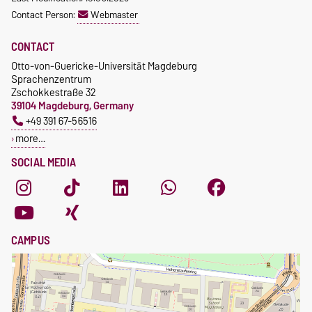
Gebührenbefreiungen bei
Oktober 2026.
Contact Person:
Webmaster
curricularer Sprachausbildung
Kursteilnahme nur nach
fristgerechter Online-
Gebührenbefreiung bei
CONTACT
Anmeldung
Incomings
Otto-von-Guericke-Universität Magdeburg
Sprachenzentrum
Zschokkestraße 32
39104 Magdeburg, Germany
+49 391 67-56516
more…
SOCIAL MEDIA
CAMPUS