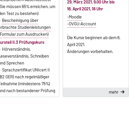
29. März 2021, 9.00 Uhr bis
(Sie müssen 65% erreichen, um
16. April 2021, 18 Uhr
den Test zu bestehen)
Moodle
Bescheinigung über
OVGU-Account
erbrachte Studienleistungen
(Formular zum Ausdrucken)
Die Kurse beginnen ab dem 6.
ursteil II.3 Prüfungskurs
April 2021.
Hörverständnis,
Änderungen vorbehalten.
Leseverständnis, Schreiben
und Sprechen
Sprachzertifikat UNIcert II
(B2 GER) nach regelmäßiger
Teilnahme (mindestens 75%)
und nach bestandener Prüfung
mehr