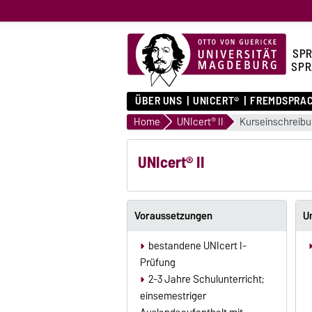
SPR
SPR
ÜBER UNS
UNICERT®
FREMDSPRA
Home
UNIcert® II
Kurseinschreib
UNIcert® II
Voraussetzungen
U
bestandene UNIcert I-
Prüfung
2-3 Jahre Schulunterricht;
einsemestriger