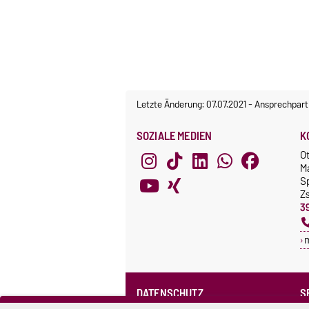
Letzte Änderung: 07.07.2021
-
Ansprechpart
SOZIALE MEDIEN
K
O
M
S
Z
3
DATENSCHUTZ
S