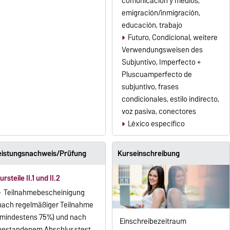
comunicación y medios,
emigración/inmigración,
educación, trabajo
Futuro, Condicional, weitere
Verwendungsweisen des
Subjuntivo, Imperfecto +
Pluscuamperfecto de
subjuntivo, frases
condicionales, estilo indirecto,
voz pasiva, conectores
Léxico específico
eistungsnachweis/Prüfung
Kurseinschreibung
ursteile II.1 und II.2
Teilnahmebescheinigung
nach regelmäßiger Teilnahme
(mindestens 75%) und nach
Einschreibezeitraum
bestandenem Abschlusstest