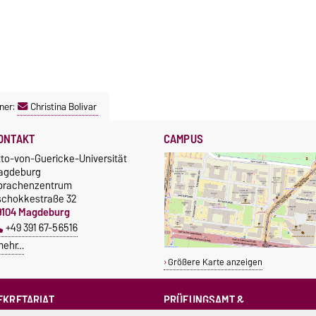
ner:
Christina Bolivar
ONTAKT
CAMPUS
tto-von-Guericke-Universität
agdeburg
prachenzentrum
schokkestraße 32
9104 Magdeburg
+49 391 67-56516
mehr…
Größere Karte anzeigen
EKRETARIAT
PRÜFUNGSAMT &