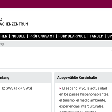
Z
ACHENZENTRUM
CHEN
MOODLE
PRÜFUNGSAMT
FORMULARPOOL
TANDEM
S
ung
mfang
Ausgewählte Kursinhalte
12 SWS (3 x 4 SWS)
El español y yo, la actualidad
en los paises hispanohablantes,
el turismo, el medio ambiente,
experiencias interculturales,