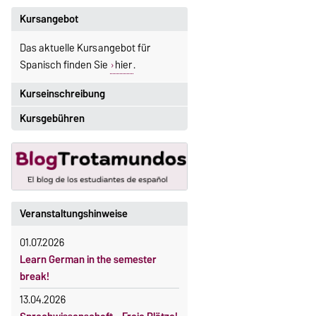
Kursangebot
Das aktuelle Kursangebot für
Spanisch finden Sie
hier
.
Kurseinschreibung
Kursgebühren
Einschreibezeitraum:
5. Oktober 2026, 9.00 Uhr bis
Sprachkurse sind i. d. R.
23. Oktober 2026, 18 Uhr
gebührenpflichtig.
Moodle
Gebühren
OVGU-Account
Gebührenrückerstattung
Veranstaltungshinweise
Die Kurse beginnen ab dem 12.
Gebührenbefreiungen bei
Oktober 2026.
01.07.2026
curricularer Sprachausbildung
Kursteilnahme nur nach
Learn German in the semester
fristgerechter Online-Anmeldung
Gebührenbefreiung bei Incomings
break!
13.04.2026