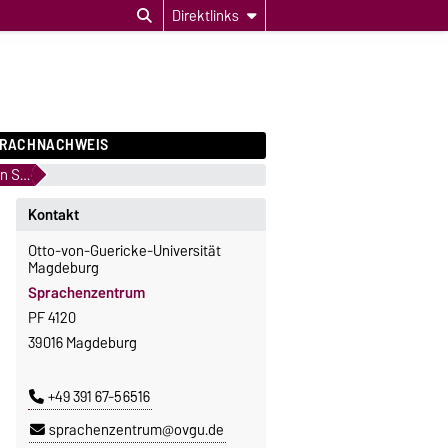
Direktlinks
PRACHNACHWEIS
Welche Niveaustufen können in den Sprachen belegt werden?
Kontakt
Otto-von-Guericke-Universität
Magdeburg
Sprachenzentrum
PF 4120
39016 Magdeburg
+49 391 67-56516
sprachenzentrum@ovgu.de