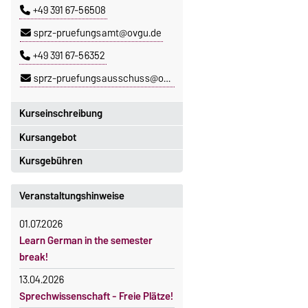
+49 391 67-56508
sprz-pruefungsamt@ovgu.de
+49 391 67-56352
sprz-pruefungsausschuss@ovgu.de
Kurseinschreibung
Kursangebot
Einschreibezeitraum:
5. Oktober 2026, 9.00 Uhr bis
Kursgebühren
Das aktuelle Kursprogramm des
23. Oktober 2026, 18 Uhr
SPRZ finden Sie
hier
.
Sprachkurse sind i. d. R.
Veranstaltungshinweise
Moodle
gebührenpflichtig.
OVGU-Account
01.07.2026
Gebühren
Die Kurse beginnen ab dem 12.
Learn German in the semester
Gebührenrückerstattung
Oktober 2026.
break!
Kursteilnahme nur nach
Gebührenbefreiungen bei
13.04.2026
fristgerechter Online-Anmeldung
curricularer Sprachausbildung
Sprechwissenschaft - Freie Plätze!