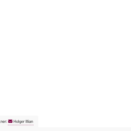
tner:
Holger Illian