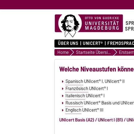
SPR
SPR
ÜBER UNS
UNICERT®
FREMDSPRA
Home
Startseite Übersicht
Erstsem
Welche Niveaustufen könne
Spanisch
UNIcert® I, UNIcert® II
Französisch
UNIcert® I
Italienisch
UNIcert® I
Russisch
UNIcert® Basis und UNIcert
Englisch
UNIcert® III
UNIcert Basis (A2) / UNIcert I (B1) / UNIc