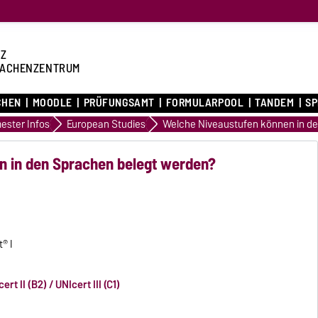
Z
ACHENZENTRUM
CHEN
MOODLE
PRÜFUNGSAMT
FORMULARPOOL
TANDEM
S
ester Infos
European Studies
n in den Sprachen belegt werden?
® I
ert II (B2) / UNIcert III (C1)