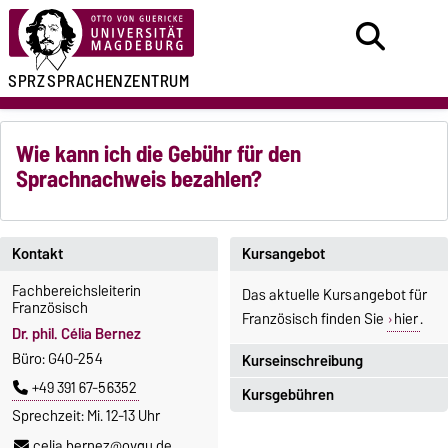
SPRZ
SPRACHENZENTRUM
Wie kann ich die Gebühr für den
Sprachnachweis bezahlen?
Kontakt
Kursangebot
Fachbereichsleiterin
Das aktuelle Kursangebot für
Französisch
Französisch finden Sie
hier
.
Dr. phil. Célia Bernez
Büro: G40-254
Kurseinschreibung
+49 391 67-56352
Kursgebühren
Einschreibezeitraum:
Sprechzeit: Mi. 12-13 Uhr
5. Oktober 2026, 9.00 Uhr bis
Sprachkurse sind i. d. R.
celia.bernez@ovgu.de