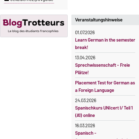
23. Oktober 2026, 18 Uhr
gebührenpflichtig.
Moodle
Gebühren
OVGU-Account
Veranstaltungshinweise
Gebührenrückerstattung
Die Kurse beginnen ab dem 12.
01.07.2026
Gebührenbefreiungen bei
Oktober 2026.
Learn German in the semester
curricularer Sprachausbildung
Kursteilnahme nur nach
break!
fristgerechter Online-
Gebührenbefreiung bei
13.04.2026
Anmeldung
Incomings
Sprechwissenschaft - Freie
Plätze!
Placement Test for German as
a Foreign Language
24.03.2026
Spanischkurs UNIcert I/ Teil 1
(A1) online
16.03.2026
Spanisch -