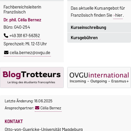
Fachbereichsleiterin
Das aktuelle Kursangebot für
Französisch
Französisch finden Sie
hier
.
Dr. phil. Célia Bernez
Büro: G40-254
Kurseinschreibung
+49 391 67-56352
Kursgebühren
Einschreibezeitraum:
Sprechzeit: Mi. 12-13 Uhr
5. Oktober 2026, 9.00 Uhr bis
Sprachkurse sind i. d. R.
celia.bernez@ovgu.de
23. Oktober 2026, 18 Uhr
gebührenpflichtig.
Moodle
Gebühren
OVGU-Account
Gebührenrückerstattung
Die Kurse beginnen ab dem 12.
Gebührenbefreiungen bei
Oktober 2026.
curricularer Sprachausbildung
Kursteilnahme nur nach
fristgerechter Online-
Letzte Änderung: 18.06.2025
Gebührenbefreiung bei
Anmeldung
Ansprechpartner:
Célia Bernez
Incomings
KONTAKT
Otto-von-Guericke-Universität Magdeburg