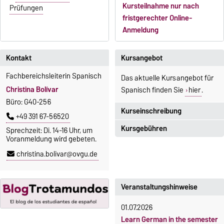
Kursteilnahme nur nach
Prüfungen
fristgerechter Online-
Anmeldung
Kontakt
Kursangebot
Fachbereichsleiterin Spanisch
Das aktuelle Kursangebot für
Christina Bolívar
Spanisch finden Sie
hier
.
Büro: G40-256
Kurseinschreibung
+49 391 67-56520
Kursgebühren
Sprechzeit: Di. 14-16 Uhr, um
Einschreibezeitraum:
Voranmeldung wird gebeten.
5. Oktober 2026, 9.00 Uhr bis
Sprachkurse sind i. d. R.
christina.bolivar@ovgu.de
23. Oktober 2026, 18 Uhr
gebührenpflichtig.
Moodle
Gebühren
OVGU-Account
Veranstaltungshinweise
Gebührenrückerstattung
Die Kurse beginnen ab dem 12.
01.07.2026
Gebührenbefreiungen bei
Oktober 2026.
Learn German in the semester
curricularer Sprachausbildung