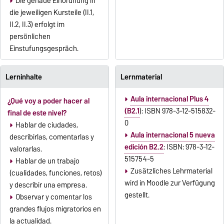
Die genaue Einordnung in
die jeweiligen Kursteile (II.1,
II.2, II.3) erfolgt im
persönlichen
Einstufungsgespräch.
Lerninhalte
Lernmaterial
Aula internacional Plus 4
¿Qué voy a poder hacer al
(B2.1
): ISBN 978-3-12-515832-
final de este nivel?
0
Hablar de ciudades,
Aula internacional 5 nueva
describirlas, comentarlas y
edición B2.2
: ISBN: 978-3-12-
valorarlas.
515754-5
Hablar de un trabajo
Zusätzliches Lehrmaterial
(cualidades, funciones, retos)
wird in Moodle zur Verfügung
y describir una empresa.
gestellt.
Observar y comentar los
grandes flujos migratorios en
la actualidad.