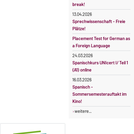
Kursteilnahme nur nach
break!
fristgerechter Online-
Gebührenbefreiung bei
13.04.2026
Anmeldung
Incomings
Sprechwissenschaft - Freie
Plätze!
Placement Test for German as
a Foreign Language
24.03.2026
Spanischkurs UNIcert I/ Teil 1
(A1) online
16.03.2026
Spanisch -
Sommersemesterauftakt im
Kino!
weitere...