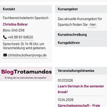
Kontakt
Kursangebot
Fachbereichsleiterin Spanisch
Das aktuelle Kursangebot für
Christina Bolívar
Spanisch finden Sie
hier
.
Büro: G40-256
Kurseinschreibung
+49 391 67-56520
Kursgebühren
Sprechzeit: Di. 14-16 Uhr, um
Einschreibezeitraum:
Voranmeldung wird gebeten.
5. Oktober 2026, 9.00 Uhr bis
Sprachkurse sind i. d. R.
christina.bolivar@ovgu.de
23. Oktober 2026, 18 Uhr
gebührenpflichtig.
Moodle
Gebühren
OVGU-Account
Veranstaltungshinweise
Gebührenrückerstattung
Die Kurse beginnen ab dem 12.
01.07.2026
Gebührenbefreiungen bei
Oktober 2026.
Learn German in the semester
curricularer Sprachausbildung
Kursteilnahme nur nach
break!
fristgerechter Online-
Gebührenbefreiung bei
13.04.2026
Anmeldung
Incomings
Sprechwissenschaft - Freie