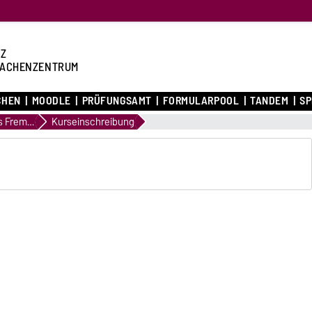
Z
ACHENZENTRUM
CHEN
MOODLE
PRÜFUNGSAMT
FORMULARPOOL
TANDEM
S
Deutsch als Fremdsprache
Kurseinschreibung