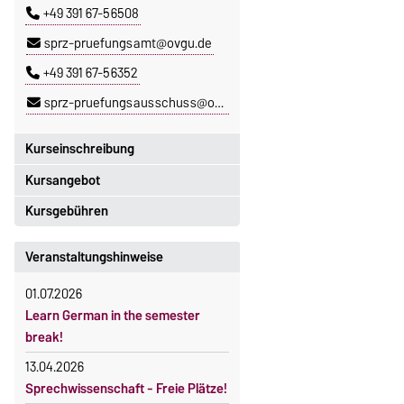
+49 391 67-56508
sprz-pruefungsamt@ovgu.de
+49 391 67-56352
sprz-pruefungsausschuss@ovgu.de
Kurseinschreibung
Kursangebot
Einschreibezeitraum:
5. Oktober 2026, 9.00 Uhr bis
Kursgebühren
Das aktuelle Kursprogramm des
23. Oktober 2026, 18 Uhr
SPRZ finden Sie
hier
.
Sprachkurse sind i. d. R.
Veranstaltungshinweise
Moodle
gebührenpflichtig.
OVGU-Account
01.07.2026
Gebühren
Die Kurse beginnen ab dem 12.
Learn German in the semester
Gebührenrückerstattung
Oktober 2026.
break!
Kursteilnahme nur nach
Gebührenbefreiungen bei
13.04.2026
fristgerechter Online-Anmeldung
curricularer Sprachausbildung
Sprechwissenschaft - Freie Plätze!