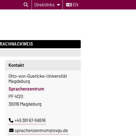
Direktlinks
EN
PRACHNACHWEIS
Kontakt
Otto-von-Guericke-Universität
Magdeburg
Sprachenzentrum
PF 4120
39016 Magdeburg
+49 391 67-56516
sprachenzentrum@ovgu.de