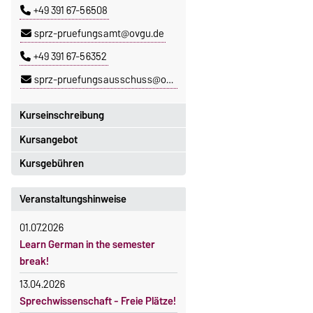
+49 391 67-56508
sprz-pruefungsamt@ovgu.de
+49 391 67-56352
sprz-pruefungsausschuss@ovgu.de
Kurseinschreibung
Kursangebot
Einschreibezeitraum:
5. Oktober 2026, 9.00 Uhr bis
Kursgebühren
Das aktuelle Kursprogramm des
23. Oktober 2026, 18 Uhr
SPRZ finden Sie
hier
.
Sprachkurse sind i. d. R.
Veranstaltungshinweise
Moodle
gebührenpflichtig.
OVGU-Account
01.07.2026
Gebühren
Die Kurse beginnen ab dem 12.
Learn German in the semester
Gebührenrückerstattung
Oktober 2026.
break!
Kursteilnahme nur nach
Gebührenbefreiungen bei
13.04.2026
fristgerechter Online-Anmeldung
curricularer Sprachausbildung
Sprechwissenschaft - Freie Plätze!