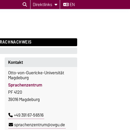
Direktlinks
EN
PRACHNACHWEIS
Kontakt
Otto-von-Guericke-Universität
Magdeburg
Sprachenzentrum
PF 4120
39016 Magdeburg
+49 391 67-56516
sprachenzentrum@ovgu.de