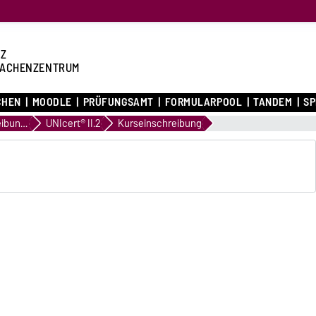
Z
ACHENZENTRUM
CHEN
MOODLE
PRÜFUNGSAMT
FORMULARPOOL
TANDEM
S
Kursbeschreibungen
UNIcert® II.2
Kurseinschreibung