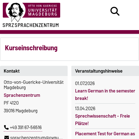
SPRZ
SPRACHENZENTRUM
Kurseinschreibung
Kontakt
Veranstaltungshinweise
Otto-von-Guericke-Universität
01.07.2026
Magdeburg
Learn German in the semester
Sprachenzentrum
break!
PF 4120
13.04.2026
39016 Magdeburg
Sprechwissenschaft - Freie
Plätze!
+49 391 67-56516
Placement Test for German as
sprachenzentrum@ovgu.de