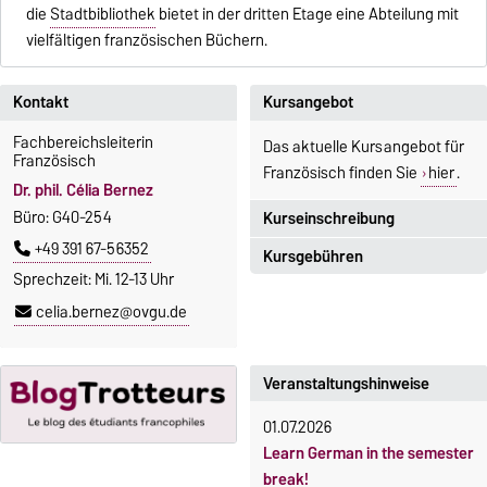
die
Stadtbibliothek
bietet in der dritten Etage eine Abteilung mit
vielfältigen französischen Büchern.
Kontakt
Kursangebot
Fachbereichsleiterin
Das aktuelle Kursangebot für
Französisch
Französisch finden Sie
hier
.
Dr. phil. Célia Bernez
Büro: G40-254
Kurseinschreibung
+49 391 67-56352
Kursgebühren
Einschreibezeitraum:
Sprechzeit: Mi. 12-13 Uhr
5. Oktober 2026, 9.00 Uhr bis
Sprachkurse sind i. d. R.
celia.bernez@ovgu.de
23. Oktober 2026, 18 Uhr
gebührenpflichtig.
Moodle
Gebühren
OVGU-Account
Veranstaltungshinweise
Gebührenrückerstattung
Die Kurse beginnen ab dem 12.
01.07.2026
Gebührenbefreiungen bei
Oktober 2026.
Learn German in the semester
curricularer Sprachausbildung
Kursteilnahme nur nach
break!