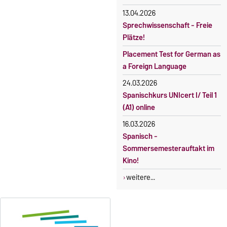
fristgerechter Online-
Gebührenbefreiung bei
13.04.2026
Anmeldung
Incomings
Sprechwissenschaft - Freie
Plätze!
Placement Test for German as
a Foreign Language
24.03.2026
Spanischkurs UNIcert I/ Teil 1
(A1) online
16.03.2026
Spanisch -
Sommersemesterauftakt im
Kino!
weitere...