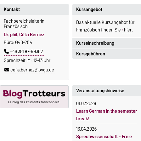
Kontakt
Kursangebot
Fachbereichsleiterin
Das aktuelle Kursangebot für
Französisch
Französisch finden Sie
hier
.
Dr. phil. Célia Bernez
Büro: G40-254
Kurseinschreibung
+49 391 67-56352
Kursgebühren
Einschreibezeitraum:
Sprechzeit: Mi. 12-13 Uhr
5. Oktober 2026, 9.00 Uhr bis
Sprachkurse sind i. d. R.
celia.bernez@ovgu.de
23. Oktober 2026, 18 Uhr
gebührenpflichtig.
Moodle
Gebühren
OVGU-Account
Veranstaltungshinweise
Gebührenrückerstattung
Die Kurse beginnen ab dem 12.
01.07.2026
Gebührenbefreiungen bei
Oktober 2026.
Learn German in the semester
curricularer Sprachausbildung
Kursteilnahme nur nach
break!
fristgerechter Online-
Gebührenbefreiung bei
13.04.2026
Anmeldung
Incomings
Sprechwissenschaft - Freie