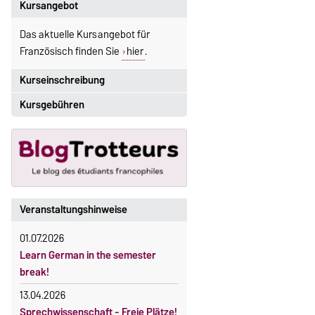
Kursangebot
Das aktuelle Kursangebot für
Französisch finden Sie
hier
.
Kurseinschreibung
Kursgebühren
Einschreibezeitraum:
5. Oktober 2026, 9.00 Uhr bis
Sprachkurse sind i. d. R.
23. Oktober 2026, 18 Uhr
gebührenpflichtig.
Moodle
Gebühren
OVGU-Account
Gebührenrückerstattung
Die Kurse beginnen ab dem 12.
Veranstaltungshinweise
Gebührenbefreiungen bei
Oktober 2026.
curricularer Sprachausbildung
01.07.2026
Kursteilnahme nur nach
Learn German in the semester
fristgerechter Online-Anmeldung
Gebührenbefreiung bei Incomings
break!
13.04.2026
Sprechwissenschaft - Freie Plätze!