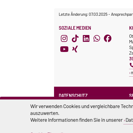
Letzte Änderung: 07.03.2025
-
Ansprechpar
SOZIALE MEDIEN
K
O
M
S
Z
3
DATENSCHUTZ
S
Datenschutzerklärung des SPRZ
Wir verwenden Cookies und vergleichbare Techno
auszuwerten.
Weitere Informationen finden Sie in unserer
Dat