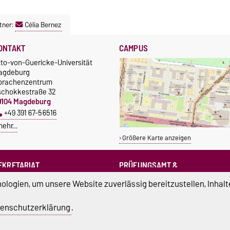
tner:
Célia Bernez
ONTAKT
CAMPUS
tto-von-Guericke-Universität
agdeburg
prachenzentrum
schokkestraße 32
9104 Magdeburg
+49 391 67-56516
mehr…
Größere Karte anzeigen
EKRETARIAT
PRÜFUNGSAMT &
PRÜFUNGSAUSSCHUSS
sprachenzentrum@ovgu.de
logien, um unsere Website zuverlässig bereitzustellen, Inhalt
sprz-pruefungsamt@ovgu.de
sprz-
enschutzerklärung
.
pruefungsausschuss@ovgu.de