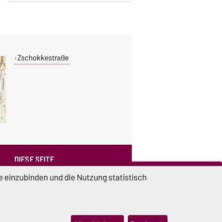
Zschokkestraße
DIESE SEITE
Vorlesen
e einzubinden und die Nutzung statistisch
Drucken
Permalink