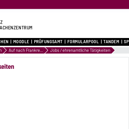
Z
ACHENZENTRUM
CHEN
MOODLE
PRÜFUNGSAMT
FORMULARPOOL
TANDEM
S
h
Auf nach Frankreich und Co.
Jobs / ehrenamtliche Tätigkeiten
keiten