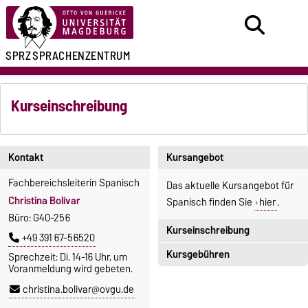
SPRZ
SPRACHENZENTRUM
Kurseinschreibung
Kontakt
Kursangebot
Fachbereichsleiterin Spanisch
Das aktuelle Kursangebot für
Christina Bolívar
Spanisch finden Sie
hier
.
Büro: G40-256
Kurseinschreibung
+49 391 67-56520
Kursgebühren
Sprechzeit: Di. 14-16 Uhr, um
Einschreibezeitraum:
Voranmeldung wird gebeten.
5. Oktober 2026, 9.00 Uhr bis
Sprachkurse sind i. d. R.
christina.bolivar@ovgu.de
23. Oktober 2026, 18 Uhr
gebührenpflichtig.