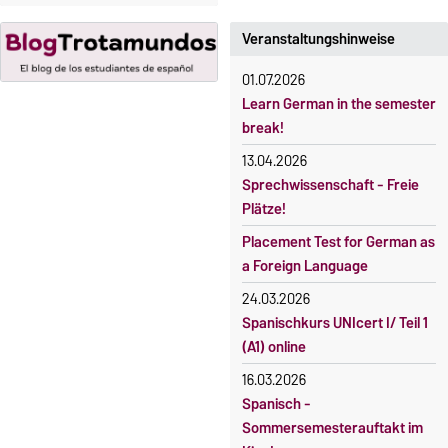
Moodle
Gebühren
OVGU-Account
Veranstaltungshinweise
Gebührenrückerstattung
Die Kurse beginnen ab dem 12.
01.07.2026
Gebührenbefreiungen bei
Oktober 2026.
Learn German in the semester
curricularer Sprachausbildung
Kursteilnahme nur nach
break!
fristgerechter Online-
Gebührenbefreiung bei
13.04.2026
Anmeldung
Incomings
Sprechwissenschaft - Freie
Plätze!
Placement Test for German as
a Foreign Language
24.03.2026
Spanischkurs UNIcert I/ Teil 1
(A1) online
16.03.2026
Spanisch -
Sommersemesterauftakt im