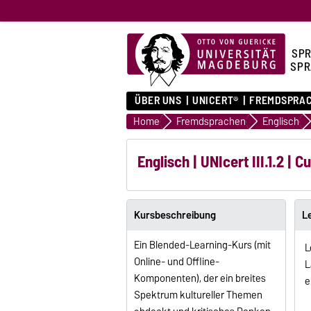
SPR
SPR
ÜBER UNS
UNICERT®
FREMDSPRA
Home
Fremdsprachen
Englisch
Englisch | UNIcert III.1.2 | C
Kursbeschreibung
L
Ein Blended-Learning-Kurs (mit
L
Online- und Offline-
L
Komponenten), der ein breites
e
Spektrum kultureller Themen