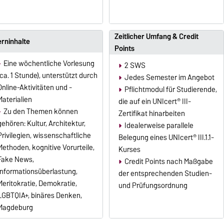
Zeitlicher Umfang & Credit
rninhalte
Points
Eine wöchentliche Vorlesung
2 SWS
(ca. 1 Stunde), unterstützt durch
Jedes Semester im Angebot
Online-Aktivitäten und -
Pflichtmodul für Studierende,
Materialien
die auf ein UNIcert® III-
Zu den Themen können
Zertifikat hinarbeiten
gehören: Kultur, Architektur,
Idealerweise parallele
Privilegien, wissenschaftliche
Belegung eines UNIcert® III.1.1-
Methoden, kognitive Vorurteile,
Kurses
Fake News,
Credit Points nach Maßgabe
Informationsüberlastung,
der entsprechenden Studien-
Meritokratie, Demokratie,
und Prüfungsordnung
LGBTQIA+, binäres Denken,
Magdeburg