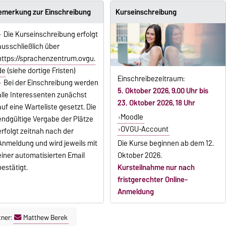
emerkung zur Einschreibung
Kurseinschreibung
Die Kurseinschreibung erfolgt
ausschließlich über
https://sprachenzentrum.ovgu.
de
(siehe dortige Fristen)
Einschreibezeitraum:
Bei der Einschreibung werden
5. Oktober 2026, 9.00 Uhr bis
alle Interessenten zunächst
23. Oktober 2026, 18 Uhr
auf eine Warteliste gesetzt. Die
Moodle
endgültige Vergabe der Plätze
OVGU-Account
erfolgt zeitnah nach der
Anmeldung und wird jeweils mit
Die Kurse beginnen ab dem 12.
einer automatisierten Email
Oktober 2026.
bestätigt.
Kursteilnahme nur nach
fristgerechter Online-
Anmeldung
tner:
Matthew Berek