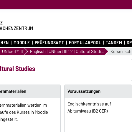
Z
ACHENZENTRUM
CHEN
MOODLE
PRÜFUNGSAMT
FORMULARPOOL
TANDEM
S
UNIcert® III
Englisch | UNIcert III.1.2 | Cultural Studies
Kurseinsch
ultural Studies
ernmaterialien
Voraussetzungen
Englischkenntnisse auf
ernmaterialien werden im
Abiturniveau (B2 GER)
aufe des Kurses in Moodle
ingestellt.