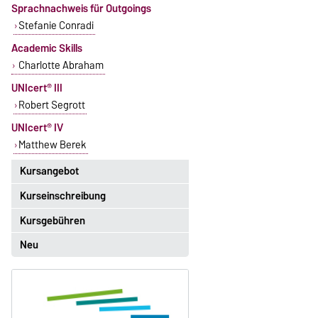
Sprachnachweis für Outgoings
Stefanie Conradi
Academic Skills
Charlotte Abraham
UNIcert® III
Robert Segrott
UNIcert® IV
Matthew Berek
Kursangebot
Kurseinschreibung
Das aktuelle Kursangebot für
Englisch finden Sie
hier
.
Kursgebühren
Einschreibezeitraum:
5. Oktober 2026, 9.00 Uhr bis
Neu
Sprachkurse sind i. d. R.
23. Oktober 2026, 18 Uhr
gebührenpflichtig.
Moodle
Gebühren
OVGU-Account
Gebührenrückerstattung