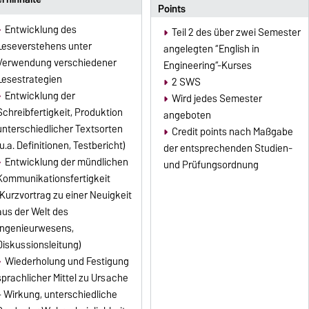
Points
Entwicklung des
Teil 2 des über zwei Semester
Leseverstehens unter
angelegten “English in
Verwendung verschiedener
Engineering“-Kurses
Lesestrategien
2 SWS
Entwicklung der
Wird jedes Semester
Schreibfertigkeit, Produktion
angeboten
unterschiedlicher Textsorten
Credit points nach Maßgabe
(u.a. Definitionen, Testbericht)
der entsprechenden Studien-
Entwicklung der mündlichen
und Prüfungsordnung
Kommunikationsfertigkeit
(Kurzvortrag zu einer Neuigkeit
aus der Welt des
Ingenieurwesens,
Diskussionsleitung)
Wiederholung und Festigung
sprachlicher Mittel zu Ursache
– Wirkung, unterschiedliche