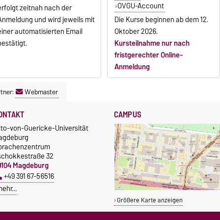
OVGU-Account
erfolgt zeitnah nach der
Anmeldung und wird jeweils mit
Die Kurse beginnen ab dem 12.
einer automatisierten Email
Oktober 2026.
bestätigt.
Kursteilnahme nur nach
fristgerechter Online-
Anmeldung
tner:
Webmaster
ONTAKT
CAMPUS
tto-von-Guericke-Universität
agdeburg
prachenzentrum
schokkestraße 32
9104 Magdeburg
+49 391 67-56516
mehr…
Größere Karte anzeigen