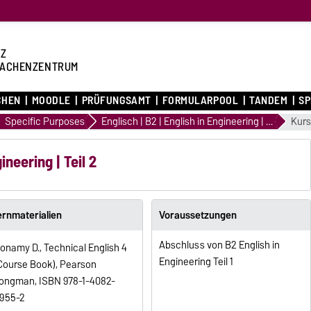
Z
ACHENZENTRUM
CHEN
MOODLE
PRÜFUNGSAMT
FORMULARPOOL
TANDEM
S
Specific Purposes
Englisch | B2 | English in Engineering | Teil 2
Kurs
ineering | Teil 2
ernmaterialien
Voraussetzungen
Abschluss von B2 English in
onamy D., Technical English 4
Engineering Teil 1
Course Book), Pearson
ongman, ISBN 978-1-4082-
955-2