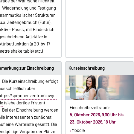
Grade der Wahrscheinlichkeit
Wiederholung und Festigung
grammatikalischer Strukturen
(u.a. Zeitengebrauch (Futur),
Aktiv – Passiv, mit Bindestrich
geschriebene Adjektive in
Attributfunktion (a 20-by-17-
metre shake table) etc.)
emerkung zur Einschreibung
Kurseinschreibung
Die Kurseinschreibung erfolgt
ausschließlich über
https://sprachenzentrum.ovgu.
de
(siehe dortige Fristen)
Einschreibezeitraum:
Bei der Einschreibung werden
5. Oktober 2026, 9.00 Uhr bis
alle Interessenten zunächst
23. Oktober 2026, 18 Uhr
auf eine Warteliste gesetzt. Die
Moodle
endgültige Vergabe der Plätze