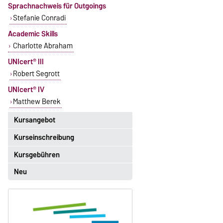
Sprachnachweis für Outgoings
Stefanie Conradi
Academic Skills
Charlotte Abraham
UNIcert® III
Robert Segrott
UNIcert® IV
Matthew Berek
Kursangebot
Kurseinschreibung
Das aktuelle Kursangebot für
Englisch finden Sie
hier
.
Kursgebühren
Einschreibezeitraum:
5. Oktober 2026, 9.00 Uhr bis
Neu
Sprachkurse sind i. d. R.
23. Oktober 2026, 18 Uhr
gebührenpflichtig.
Moodle
Gebühren
OVGU-Account
Gebührenrückerstattung