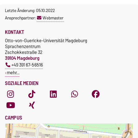
Anmeldung
Incomings
Letzte Änderung: 05.10.2022
Ansprechpartner:
Webmaster
KONTAKT
Otto-von-Guericke-Universität Magdeburg
Sprachenzentrum
Zschokkestraße 32
39104 Magdeburg
+49 391 67-56516
mehr…
SOZIALE MEDIEN
CAMPUS