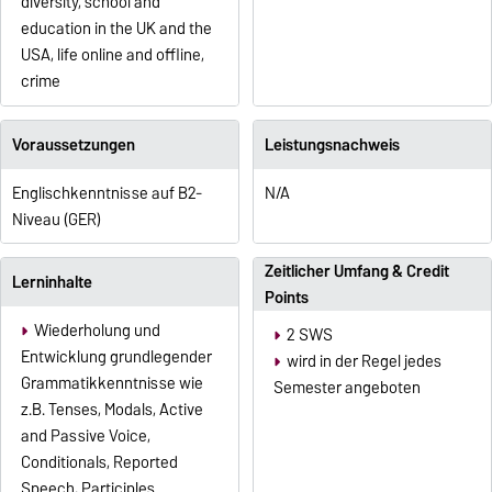
diversity, school and
education in the UK and the
USA, life online and offline,
crime
Voraussetzungen
Leistungsnachweis
Englischkenntnisse auf B2-
N/A
Niveau (GER)
Zeitlicher Umfang & Credit
Lerninhalte
Points
Wiederholung und
2 SWS
Entwicklung grundlegender
wird in der Regel jedes
Grammatikkenntnisse wie
Semester angeboten
z.B. Tenses, Modals, Active
and Passive Voice,
Conditionals, Reported
Speech, Participles