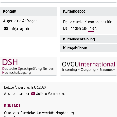
Kontakt
Kursangebot
Allgemeine Anfragen
Das aktuelle Kursangebot für
DaF finden Sie
hier
.
daf@ovgu.de
Kurseinschreibung
Kursgebühren
Einschreibezeitraum:
5. Oktober 2026, 9.00 Uhr bis
Sprachkurse sind i. d. R.
23. Oktober 2026, 18 Uhr
gebührenpflichtig.
Moodle
Gebühren
OVGU-Account
Gebührenrückerstattung
Die Kurse beginnen ab dem 12.
Letzte Änderung: 12.03.2024
Gebührenbefreiungen bei
Oktober 2026.
Ansprechpartner:
Juliane Pomraenke
curricularer Sprachausbildung
Kursteilnahme nur nach
fristgerechter Online-
Gebührenbefreiung bei
KONTAKT
Anmeldung
Incomings
Otto-von-Guericke-Universität Magdeburg