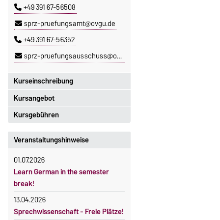
+49 391 67-56508
sprz-pruefungsamt@ovgu.de
+49 391 67-56352
sprz-pruefungsausschuss@ovgu.de
Kurseinschreibung
Kursangebot
Einschreibezeitraum:
5. Oktober 2026, 9.00 Uhr bis
Kursgebühren
Das aktuelle Kursprogramm des
23. Oktober 2026, 18 Uhr
SPRZ finden Sie
hier
.
Sprachkurse sind i. d. R.
Veranstaltungshinweise
Moodle
gebührenpflichtig.
OVGU-Account
01.07.2026
Gebühren
Die Kurse beginnen ab dem 12.
Learn German in the semester
Gebührenrückerstattung
Oktober 2026.
break!
Kursteilnahme nur nach
Gebührenbefreiungen bei
13.04.2026
fristgerechter Online-Anmeldung
curricularer Sprachausbildung
Sprechwissenschaft - Freie Plätze!