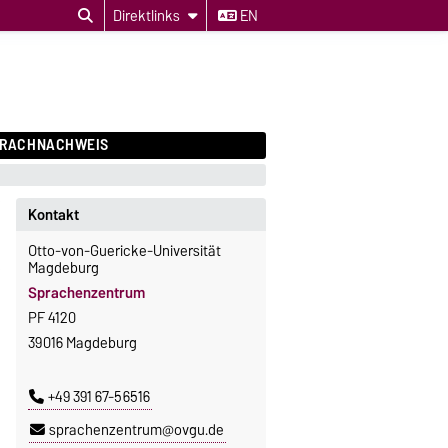
Direktlinks
EN
PRACHNACHWEIS
Kontakt
Otto-von-Guericke-Universität
Magdeburg
Sprachenzentrum
PF 4120
39016 Magdeburg
+49 391 67-56516
sprachenzentrum@ovgu.de