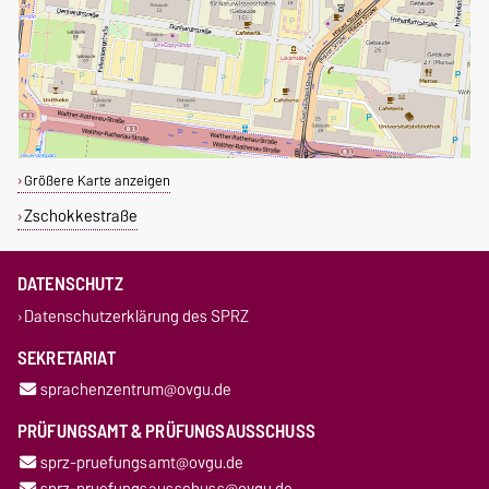
Größere Karte anzeigen
Zschokkestraße
DATENSCHUTZ
Datenschutzerklärung des SPRZ
SEKRETARIAT
sprachenzentrum@ovgu.de
PRÜFUNGSAMT & PRÜFUNGSAUSSCHUSS
sprz-pruefungsamt@ovgu.de
sprz-pruefungsausschuss@ovgu.de