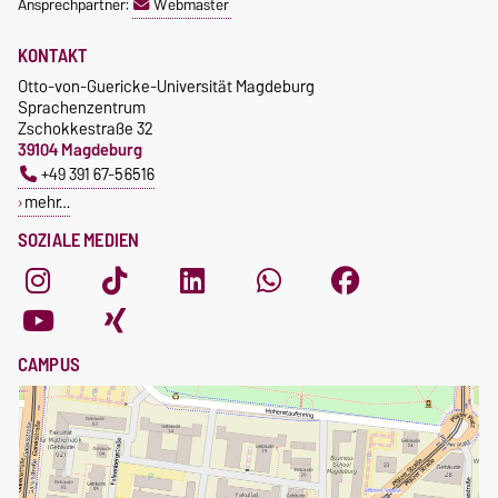
Ansprechpartner:
Webmaster
curricularer Sprachausbildung
Kursteilnahme nur nach
fristgerechter Online-
Gebührenbefreiung bei
KONTAKT
Anmeldung
Incomings
Otto-von-Guericke-Universität Magdeburg
Sprachenzentrum
Zschokkestraße 32
39104 Magdeburg
+49 391 67-56516
mehr…
SOZIALE MEDIEN
CAMPUS