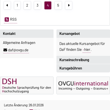
1
2
3
4
5
RSS
Kontakt
Kursangebot
Allgemeine Anfragen
Das aktuelle Kursangebot für
DaF finden Sie
hier
.
daf@ovgu.de
Kurseinschreibung
Kursgebühren
Einschreibezeitraum:
5. Oktober 2026, 9.00 Uhr bis
Sprachkurse sind i. d. R.
23. Oktober 2026, 18 Uhr
gebührenpflichtig.
Moodle
Gebühren
OVGU-Account
Gebührenrückerstattung
Die Kurse beginnen ab dem 12.
Letzte Änderung: 26.01.2026
Gebührenbefreiungen bei
Oktober 2026.