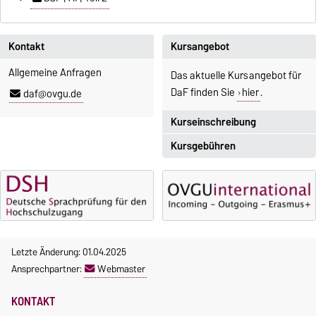
Kontakt
Kursangebot
Allgemeine Anfragen
Das aktuelle Kursangebot für
DaF finden Sie
hier
.
daf@ovgu.de
Kurseinschreibung
Kursgebühren
Einschreibezeitraum:
5. Oktober 2026, 9.00 Uhr bis
Sprachkurse sind i. d. R.
23. Oktober 2026, 18 Uhr
gebührenpflichtig.
Moodle
Gebühren
OVGU-Account
Gebührenrückerstattung
Die Kurse beginnen ab dem 12.
Letzte Änderung: 01.04.2025
Gebührenbefreiungen bei
Oktober 2026.
Ansprechpartner:
Webmaster
curricularer Sprachausbildung
Kursteilnahme nur nach
fristgerechter Online-
Gebührenbefreiung bei
KONTAKT
Anmeldung