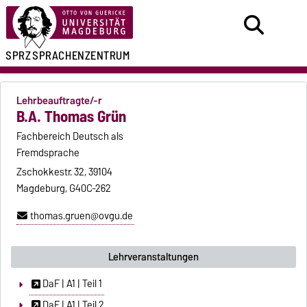
SPRZ
SPRACHENZENTRUM
Lehrbeauftragte/-r
B.A. Thomas Grün
Fachbereich Deutsch als
Fremdsprache
Zschokkestr. 32, 39104
Magdeburg, G40C-262
thomas.gruen@ovgu.de
Lehrveranstaltungen
DaF | A1 | Teil 1
DaF | A1 | Teil 2