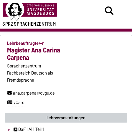
SPRZ
SPRACHENZENTRUM
Lehrbeauftragte/-r
Magister Ana Carina
Carpena
Sprachenzentrum
Fachbereich Deutsch als
Fremdsprache
ana.carpena@ovgu.de
vCard
Lehrveranstaltungen
DaF | A1 | Teil 1