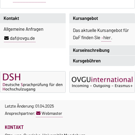
Kontakt
Kursangebot
Allgemeine Anfragen
Das aktuelle Kursangebot für
DaF finden Sie
hier
.
daf@ovgu.de
Kurseinschreibung
Kursgebühren
Einschreibezeitraum:
5. Oktober 2026, 9.00 Uhr bis
Sprachkurse sind i. d. R.
23. Oktober 2026, 18 Uhr
gebührenpflichtig.
Moodle
Gebühren
OVGU-Account
Gebührenrückerstattung
Die Kurse beginnen ab dem 12.
Letzte Änderung: 01.04.2025
Gebührenbefreiungen bei
Oktober 2026.
Ansprechpartner:
Webmaster
curricularer Sprachausbildung
Kursteilnahme nur nach
fristgerechter Online-
Gebührenbefreiung bei
KONTAKT
Anmeldung
Incomings