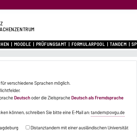
Z
ACHENZENTRUM
CHEN
MOODLE
PRÜFUNGSAMT
FORMULARPOOL
TANDEM
S
d für verschiedene Sprachen möglich.
ichtfelder.
sprache
Deutsch
oder die Zielsprache
Deutsch als Fremdsprache
ken können, schreiben Sie bitte eine E-Mail an:
tandem@ovgu.de
Magdeburg
Distanztandem mit einer ausländischen Universität