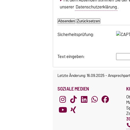
unserer
Datenschutzerklärung
.
Sicherheitsprüfung:
Text eingeben:
Letzte Änderung: 16.09.2025
-
Ansprechpar
SOZIALE MEDIEN
K
O
M
S
Z
3