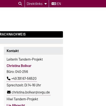
Direktlinks
EN
PRACHNACHWEIS
Kontakt
Leiterin Tandem-Projekt
Christina Bolívar
Büro: G40-256
+49 391 67-56520
Sprechzeit: Di 14-16 Uhr
christina.bolivar@ovgu.de
Hiwi Tandem-Projekt
Lia Albrecht