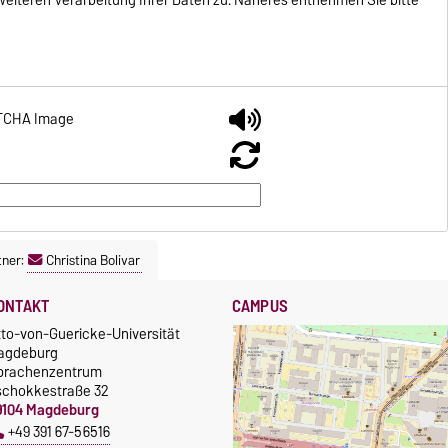
tner:
Christina Bolivar
ONTAKT
CAMPUS
tto-von-Guericke-Universität
agdeburg
prachenzentrum
schokkestraße 32
9104 Magdeburg
+49 391 67-56516