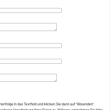
henfolge in das Textfeld und klicken Sie dann auf "Absenden".
eiteren Verarbeitung Ihrer Daten zu. Näheres entnehmen Sie bitte