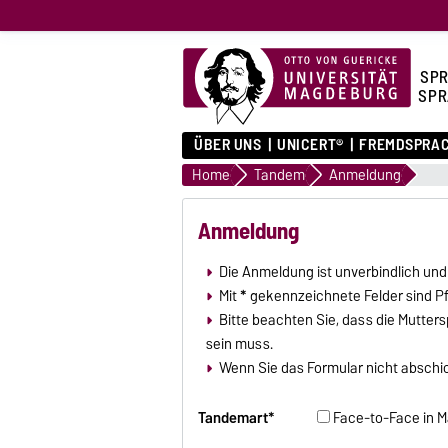
SPR
SPR
ÜBER UNS
UNICERT®
FREMDSPRA
Home
Tandem
Anmeldung
Anmeldung
Die Anmeldung ist unverbindlich un
Mit
*
gekennzeichnete Felder sind Pfl
Bitte beachten Sie, dass die Mutter
sein muss.
Wenn Sie das Formular nicht abschic
Tandemart*
Face-to-Face in 