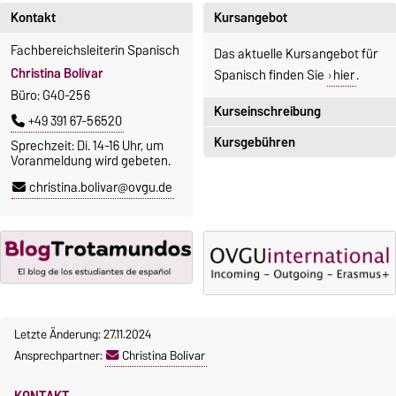
Kontakt
Kursangebot
Fachbereichsleiterin Spanisch
Das aktuelle Kursangebot für
Christina Bolívar
Spanisch finden Sie
hier
.
Büro: G40-256
Kurseinschreibung
+49 391 67-56520
Kursgebühren
Sprechzeit: Di. 14-16 Uhr, um
Einschreibezeitraum:
Voranmeldung wird gebeten.
5. Oktober 2026, 9.00 Uhr bis
Sprachkurse sind i. d. R.
christina.bolivar@ovgu.de
23. Oktober 2026, 18 Uhr
gebührenpflichtig.
Moodle
Gebühren
OVGU-Account
Gebührenrückerstattung
Die Kurse beginnen ab dem 12.
Gebührenbefreiungen bei
Oktober 2026.
curricularer Sprachausbildung
Kursteilnahme nur nach
fristgerechter Online-
Letzte Änderung: 27.11.2024
Gebührenbefreiung bei
Anmeldung
Ansprechpartner:
Christina Bolivar
Incomings
KONTAKT