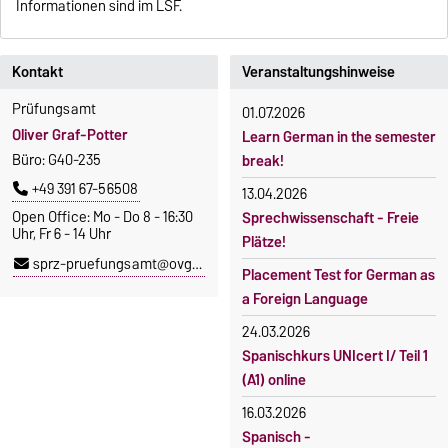
Informationen sind im LSF.
Kontakt
Veranstaltungshinweise
Prüfungsamt
01.07.2026
Oliver Graf-Potter
Learn German in the semester
Büro: G40-235
break!
+49 391 67-56508
13.04.2026
Open Office: Mo - Do 8 - 16:30
Sprechwissenschaft - Freie
Uhr, Fr 6 - 14 Uhr
Plätze!
sprz-pruefungsamt@ovgu.de
Placement Test for German as
a Foreign Language
24.03.2026
Spanischkurs UNIcert I/ Teil 1
(A1) online
16.03.2026
Spanisch -