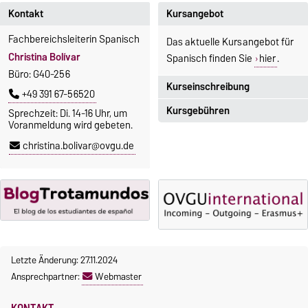
Kontakt
Kursangebot
Fachbereichsleiterin Spanisch
Das aktuelle Kursangebot für
Christina Bolívar
Spanisch finden Sie
hier
.
Büro: G40-256
Kurseinschreibung
+49 391 67-56520
Kursgebühren
Sprechzeit: Di. 14-16 Uhr, um
Einschreibezeitraum:
Voranmeldung wird gebeten.
5. Oktober 2026, 9.00 Uhr bis
Sprachkurse sind i. d. R.
christina.bolivar@ovgu.de
23. Oktober 2026, 18 Uhr
gebührenpflichtig.
Moodle
Gebühren
OVGU-Account
Gebührenrückerstattung
Die Kurse beginnen ab dem 12.
Gebührenbefreiungen bei
Oktober 2026.
curricularer Sprachausbildung
Kursteilnahme nur nach
fristgerechter Online-
Letzte Änderung: 27.11.2024
Gebührenbefreiung bei
Anmeldung
Ansprechpartner:
Webmaster
Incomings
KONTAKT