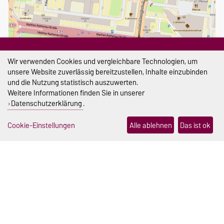
Größere Karte anzeigen
Wir verwenden Cookies und vergleichbare Technologien, um
Zschokkestraße
unsere Website zuverlässig bereitzustellen, Inhalte einzubinden
und die Nutzung statistisch auszuwerten.
Weitere Informationen finden Sie in unserer
DATENSCHUTZ
Datenschutzerklärung
.
Datenschutzerklärung des SPRZ
Cookie-Einstellungen
Alle ablehnen
Das ist ok
SEKRETARIAT
sprachenzentrum@ovgu.de
PRÜFUNGSAMT & PRÜFUNGSAUSSCHUSS
sprz-pruefungsamt@ovgu.de
sprz-pruefungsausschuss@ovgu.de
DIESE SEITE