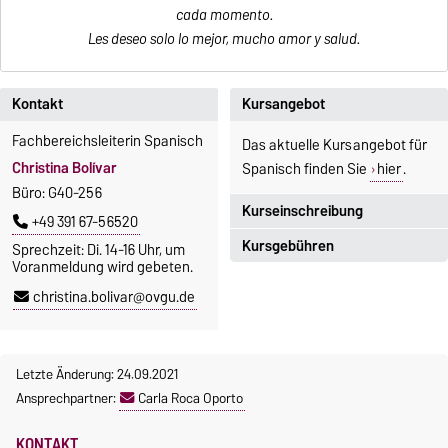
cada momento.
Les deseo solo lo mejor, mucho amor y salud.
Kontakt
Kursangebot
Fachbereichsleiterin Spanisch
Das aktuelle Kursangebot für
Christina Bolívar
Spanisch finden Sie
hier
.
Büro: G40-256
Kurseinschreibung
+49 391 67-56520
Kursgebühren
Sprechzeit: Di. 14-16 Uhr, um
Einschreibezeitraum:
Voranmeldung wird gebeten.
5. Oktober 2026, 9.00 Uhr bis
Sprachkurse sind i. d. R.
christina.bolivar@ovgu.de
23. Oktober 2026, 18 Uhr
gebührenpflichtig.
Moodle
Gebühren
OVGU-Account
Letzte Änderung: 24.09.2021
Gebührenrückerstattung
Die Kurse beginnen ab dem 12.
Ansprechpartner:
Carla Roca Oporto
Gebührenbefreiungen bei
Oktober 2026.
curricularer Sprachausbildung
Kursteilnahme nur nach
KONTAKT