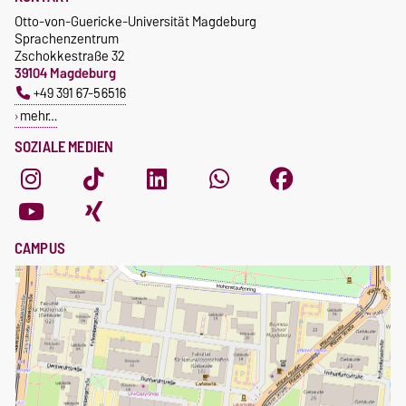
fristgerechter Online-
Gebührenbefreiung bei
Otto-von-Guericke-Universität Magdeburg
Anmeldung
Incomings
Sprachenzentrum
Zschokkestraße 32
39104 Magdeburg
+49 391 67-56516
mehr…
SOZIALE MEDIEN
CAMPUS