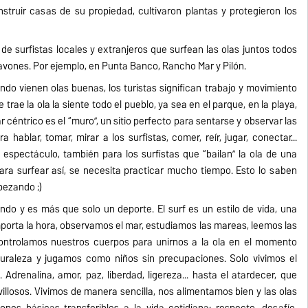
ruir casas de su propiedad, cultivaron plantas y protegieron los
e surfistas locales y extranjeros que surfean las olas juntos todos
Pavones. Por ejemplo, en Punta Banco, Rancho Mar y Pilón.
do vienen olas buenas, los turistas significan trabajo y movimiento
trae la ola la siente todo el pueblo, ya sea en el parque, en la playa,
r céntrico es el “muro”, un sitio perfecto para sentarse y observar las
hablar, tomar, mirar a los surfistas, comer, reír, jugar, conectar...
espectáculo, también para los surfistas que “bailan” la ola de una
ara surfear así, se necesita practicar mucho tiempo. Esto lo saben
pezando ;)
ndo y es más que solo un deporte. El surf es un estilo de vida, una
mporta la hora, observamos el mar, estudiamos las mareas, leemos las
 controlamos nuestros cuerpos para unirnos a la ola en el momento
uraleza y jugamos como niños sin precupaciones. Solo vivimos el
Adrenalina, amor, paz, liberdad, ligereza... hasta el atardecer, que
illosos. Vivimos de manera sencilla, nos alimentamos bien y las olas
ones básicas transferibles a la vida cotidiana: respecto, desafío,