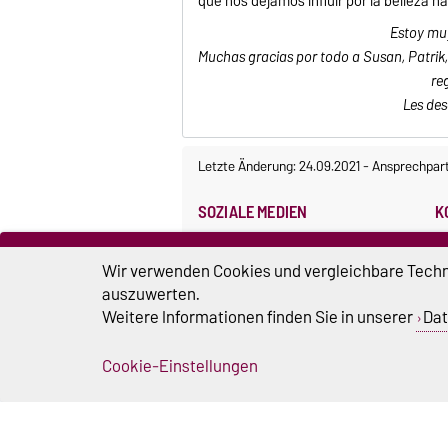
que nos dejamos influir por la belleza na
Estoy mu
Muchas gracias por todo a Susan, Patrik, 
re
Les des
Letzte Änderung: 24.09.2021
-
Ansprechpar
SOZIALE MEDIEN
K
O
M
Wir verwenden Cookies und vergleichbare Techno
S
auszuwerten.
Z
Weitere Informationen finden Sie in unserer
Dat
3
Cookie-Einstellungen
DATENSCHUTZ
S