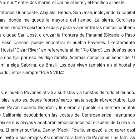
l sur. Y entre dos mares, el Caribe al este y el Pacífico al oeste.
ritorios: Guancaste, Alajuela, Herida, San José, incluyendo la capital
as, donde me quedé la mayoría del tiempo. La sierra, Cordillera
es, recorre casi todo el país y para viajar entre las costas caribeña
la ciudad San José, o cruzar la frontera de Panamá (Sixaola o Paso
 Paso Canoas, puede encontrar el pueblo Pavones. Directamente
 Hostal “Clear River” en referencia al río “Río Claro”. Los dueños son
 una hija, por eso les digo
familia
. Ademas conocí a un señor de 71
i amiga Sabrina, de Brasil. Los dos viven también en el hostal y
cado juntos siempre “PURA VIDA”.
s, el pueblo Pavones atrae a surfistas y a turistas de todo el mundo,
olas, esto es, desde febrero/marzo hasta septiembre/octubre. Los
ve Pavón cuando llegaron y le dieron al pueblo su nombre acutal:
e California descubrieron las costas de Centroamérica intentando
bía en sus playas y acabaron emocionados por el sueño de la ola y la
s. El primer surfista, Danny “Mack” Fowlie, empezó a comprar casi
 e invitó a sus amigos. Así comenzó la fama de Pavones. Las familias