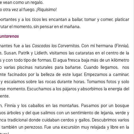
se vean como un regalo.
o otra vez al fuego. ¡Riquísimo!
ortantes y a los
ticos
les encantan a bailar, tomar y comer, platicar
frutar el momento, sin pensar en el mañana.
Puntarenas
nantes fue a las
Cascadas las Carvernitas
. Con mi hermana (Finnia),
e, Susan, Patrik y Lidieth, visitamos las cataratas en el centro de la
s y con todo tipo de formas. El agua fresca baja más de un kilómetro
do varias piscinas naturales para bañarse. Cuando llegamos, nos
te facinados por la belleza de este lugar. Empezamos a caminar,
 y escalamos sobre las rocas durante horas. Tomamos fotos y solo
 ese momento. Escuchamos a los pájaros y absorbimos la energía del
iente.
n, Finnia y los caballos en las montañas. Pasamos por un bosque
s árboles y del que salimos con un sentimiento de lejanía, verde y
nca tradicional donde cuidaban cerdos y gallos. Descubrimos varios
nal también un perezoso. Fue una excursión muy relajada y libre en la