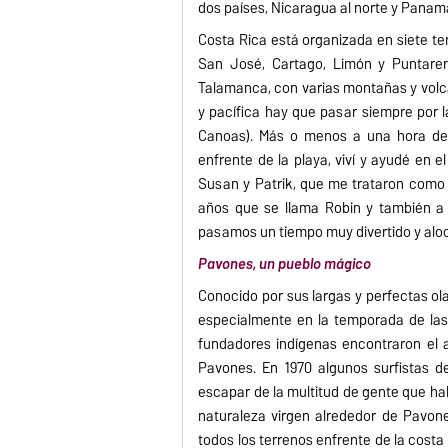
dos países, Nicaragua al norte y Panamá a
Costa Rica está organizada en siete ter
San José, Cartago, Limón y Puntaren
Talamanca, con varias montañas y volcan
y pacífica hay que pasar siempre por 
Canoas). Más o menos a una hora de
enfrente de la playa, viví y ayudé en el
Susan y Patrik, que me trataron como a
años que se llama Robin y también a m
pasamos un tiempo muy divertido y alo
Pavones, un pueblo mágico
Conocido por sus largas y perfectas ola
especialmente en la temporada de las 
fundadores indígenas encontraron el a
Pavones. En 1970 algunos surfistas d
escapar de la multitud de gente que ha
naturaleza virgen alrededor de Pavone
todos los terrenos enfrente de la costa