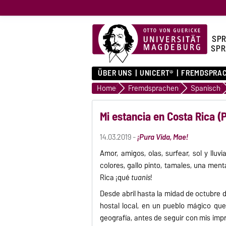
SPR
SPR
ÜBER UNS
UNICERT®
FREMDSPRA
Home
Fremdsprachen
Spanisch
Mi estancia en Costa Rica 
14.03.2019 -
¡Pura Vida, Mae!
Amor, amigos, olas, surfear, sol y lluvia
colores, gallo pinto, tamales, una ment
Rica ¡qué
tuanis
!
Desde abril hasta la midad de octubre d
hostal local, en un pueblo mágico qu
geografía, antes de seguir con mis im