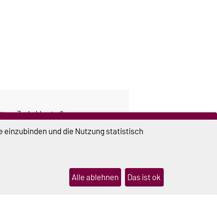
Zschokkestraße
e einzubinden und die Nutzung statistisch
Alle ablehnen
Das ist ok
DIESE SEITE