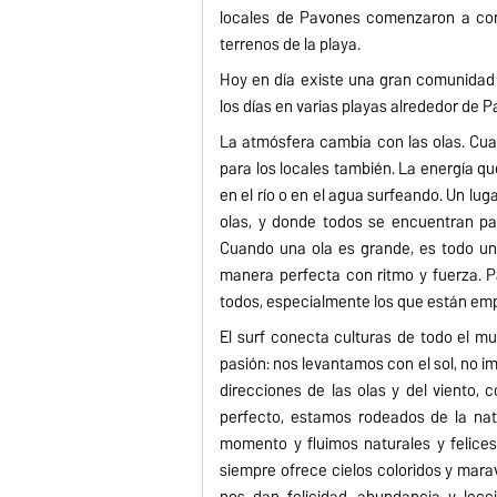
locales de Pavones comenzaron a const
terrenos de la playa.
Hoy en día existe una gran comunidad d
los días en varias playas alrededor de 
La atmósfera cambia con las olas. Cuan
para los locales también. La energía que 
en el río o en el agua surfeando. Un luga
olas, y donde todos se encuentran para 
Cuando una ola es grande, es todo un 
manera perfecta con ritmo y fuerza. P
todos, especialmente los que están em
El surf conecta culturas de todo el mu
pasión: nos levantamos con el sol, no i
direcciones de las olas y del viento,
perfecto, estamos rodeados de la nat
momento y fluimos naturales y felices. 
siempre ofrece cielos coloridos y marav
nos dan felicidad, abundancia y lecci