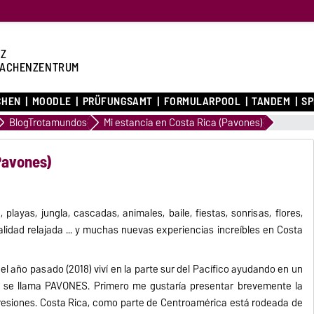
Z
ACHENZENTRUM
CHEN
MOODLE
PRÜFUNGSAMT
FORMULARPOOL
TANDEM
S
BlogTrotamundos
Mi estancia en Costa Rica (Pavones)
(Pavones)
, playas, jungla, cascadas, animales, baile, fiestas, sonrisas, flores,
alidad relajada ... y muchas nuevas experiencias increíbles en Costa
el año pasado (2018) viví en la parte sur del Pacífico ayudando en un
e se llama PAVONES. Primero me gustaría presentar brevemente la
presiones. Costa Rica, como parte de Centroamérica está rodeada de