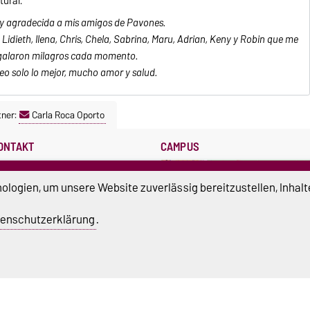
tural.
y agradecida a mis amigos de Pavones.
Lidieth, Ilena, Chris, Chela, Sabrina, Maru, Adrian, Keny y Robin que me
galaron milagros cada momento.
eo solo lo mejor, mucho amor y salud.
tner:
Carla Roca Oporto
ONTAKT
CAMPUS
tto-von-Guericke-Universität
agdeburg
logien, um unsere Website zuverlässig bereitzustellen, Inhalt
prachenzentrum
schokkestraße 32
enschutzerklärung
.
9104 Magdeburg
+49 391 67-56516
mehr…
Größere Karte anzeigen
EKRETARIAT
PRÜFUNGSAMT &