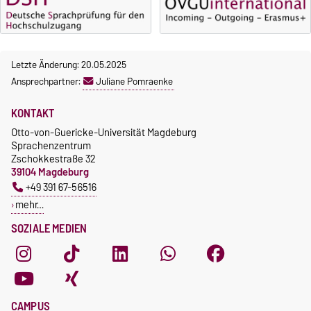
gebührenpflichtig.
Moodle
Gebühren
OVGU-Account
Gebührenrückerstattung
Die Kurse beginnen ab dem 12.
Letzte Änderung: 20.05.2025
Gebührenbefreiungen bei
Oktober 2026.
Ansprechpartner:
Juliane Pomraenke
curricularer Sprachausbildung
Kursteilnahme nur nach
fristgerechter Online-
Gebührenbefreiung bei
KONTAKT
Anmeldung
Incomings
Otto-von-Guericke-Universität Magdeburg
Sprachenzentrum
Zschokkestraße 32
39104 Magdeburg
+49 391 67-56516
mehr…
SOZIALE MEDIEN
CAMPUS