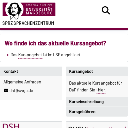
SPRZ
SPRACHENZENTRUM
Wo finde ich das aktuelle Kursangebot?
Das
Kursangebot
ist im LSF abgebildet.
Kontakt
Kursangebot
Allgemeine Anfragen
Das aktuelle Kursangebot für
DaF finden Sie
hier
.
daf@ovgu.de
Kurseinschreibung
Kursgebühren
Einschreibezeitraum:
5. Oktober 2026, 9.00 Uhr bis
Sprachkurse sind i. d. R.
23. Oktober 2026, 18 Uhr