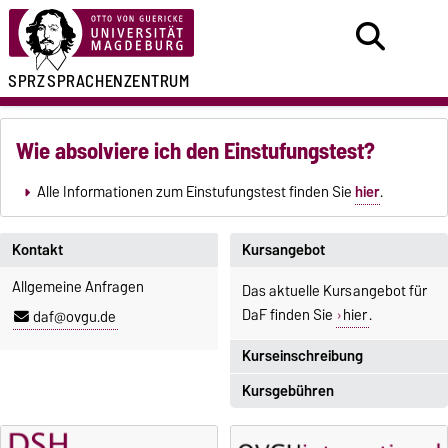
SPRZ
SPRACHENZENTRUM
Wie absolviere ich den Einstufungstest?
Alle Informationen zum Einstufungstest finden Sie
hier
.
Kontakt
Kursangebot
Allgemeine Anfragen
Das aktuelle Kursangebot für
DaF finden Sie
hier
.
daf@ovgu.de
Kurseinschreibung
Kursgebühren
Einschreibezeitraum:
5. Oktober 2026, 9.00 Uhr bis
Sprachkurse sind i. d. R.
23. Oktober 2026, 18 Uhr