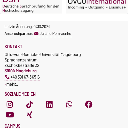
gebührenpflichtig.
Moodle
Gebühren
OVGU-Account
Gebührenrückerstattung
Die Kurse beginnen ab dem 12.
Letzte Änderung: 07.10.2024
Gebührenbefreiungen bei
Oktober 2026.
Ansprechpartner:
Juliane Pomraenke
curricularer Sprachausbildung
Kursteilnahme nur nach
fristgerechter Online-
Gebührenbefreiung bei
KONTAKT
Anmeldung
Incomings
Otto-von-Guericke-Universität Magdeburg
Sprachenzentrum
Zschokkestraße 32
39104 Magdeburg
+49 391 67-56516
mehr…
SOZIALE MEDIEN
CAMPUS