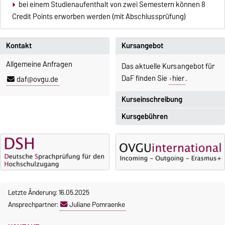
bei einem Studienaufenthalt von zwei Semestern können 8
Credit Points erworben werden (mit Abschlussprüfung)
Kontakt
Kursangebot
Allgemeine Anfragen
Das aktuelle Kursangebot für
DaF finden Sie
hier
.
daf@ovgu.de
Kurseinschreibung
Kursgebühren
Einschreibezeitraum:
5. Oktober 2026, 9.00 Uhr bis
Sprachkurse sind i. d. R.
23. Oktober 2026, 18 Uhr
gebührenpflichtig.
Moodle
Gebühren
OVGU-Account
Gebührenrückerstattung
Die Kurse beginnen ab dem 12.
Letzte Änderung: 16.05.2025
Gebührenbefreiungen bei
Oktober 2026.
Ansprechpartner:
Juliane Pomraenke
curricularer Sprachausbildung
Kursteilnahme nur nach
fristgerechter Online-