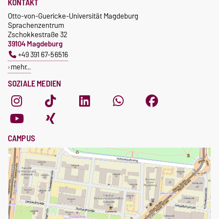
Gebührenbefreiung bei
KONTAKT
Anmeldung
Incomings
Otto-von-Guericke-Universität Magdeburg
Sprachenzentrum
Zschokkestraße 32
39104 Magdeburg
+49 391 67-56516
mehr…
SOZIALE MEDIEN
CAMPUS