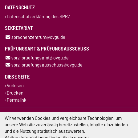
DATENSCHUTZ
Datenschutzerklärung des SPRZ
SEKRETARIAT
sprachenzentrum@ovgu.de
PRÜFUNGSAMT & PRÜFUNGSAUSSCHUSS
sprz-pruefungsamt@ovgu.de
sprz-pruefungsausschuss@ovgu.de
DIESE SEITE
Vorlesen
Drucken
Permalink
Impressum
Wir verwenden Cookies und vergleichbare Technologien, um
unsere Website zuverlässig bereitzustellen, Inhalte einzubinden
Datenschutz
und die Nutzung statistisch auszuwerten.
Weitere Informationen finden Sie in unserer