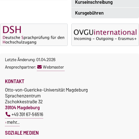
Kurseinschreibung
Kursgebühren
Einschreibezeitraum:
5. Oktober 2026, 9.00 Uhr bis
Sprachkurse sind i. d. R.
23. Oktober 2026, 18 Uhr
gebührenpflichtig.
Moodle
Gebühren
OVGU-Account
Gebührenrückerstattung
Die Kurse beginnen ab dem 12.
Letzte Änderung: 01.04.2026
Gebührenbefreiungen bei
Oktober 2026.
Ansprechpartner:
Webmaster
curricularer Sprachausbildung
Kursteilnahme nur nach
fristgerechter Online-
Gebührenbefreiung bei
KONTAKT
Anmeldung
Incomings
Otto-von-Guericke-Universität Magdeburg
Sprachenzentrum
Zschokkestraße 32
39104 Magdeburg
+49 391 67-56516
mehr…
SOZIALE MEDIEN