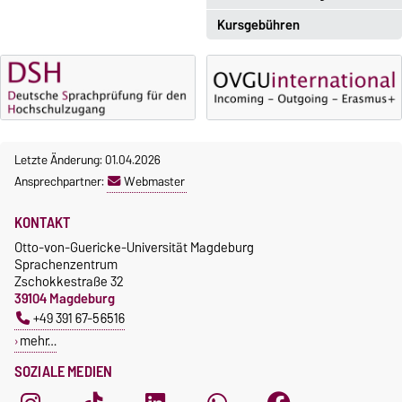
Kursgebühren
Einschreibezeitraum:
5. Oktober 2026, 9.00 Uhr bis
Sprachkurse sind i. d. R.
23. Oktober 2026, 18 Uhr
gebührenpflichtig.
Moodle
Gebühren
OVGU-Account
Gebührenrückerstattung
Die Kurse beginnen ab dem 12.
Letzte Änderung: 01.04.2026
Gebührenbefreiungen bei
Oktober 2026.
Ansprechpartner:
Webmaster
curricularer Sprachausbildung
Kursteilnahme nur nach
fristgerechter Online-
Gebührenbefreiung bei
KONTAKT
Anmeldung
Incomings
Otto-von-Guericke-Universität Magdeburg
Sprachenzentrum
Zschokkestraße 32
39104 Magdeburg
+49 391 67-56516
mehr…
SOZIALE MEDIEN