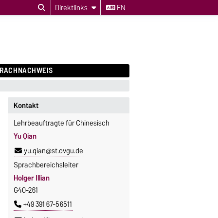
Direktlinks
EN
PRACHNACHWEIS
Kontakt
Lehrbeauftragte für Chinesisch
Yu Qian
yu.qian@st.ovgu.de
Sprachbereichsleiter
Holger Illian
G40-261
+49 391 67-56511