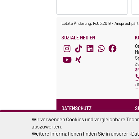
Letzte Änderung: 14.03.2019
-
Ansprechpart
SOZIALE MEDIEN
K
O
M
S
Z
3
DATENSCHUTZ
S
Datenschutzerklärung des SPRZ
Wir verwenden Cookies und vergleichbare Techno
auszuwerten.
Weitere Informationen finden Sie in unserer
Dat