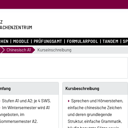
Z
ACHENZENTRUM
CHEN
MOODLE
PRÜFUNGSAMT
FORMULARPOOL
TANDEM
S
Chinesisch A1
Kurseinschreibung
mfang
Kursbeschreibung
Stufen A1 und A2: je 4 SWS.
Sprechen und Hörverstehen,
Im Wintersemester wird A1
einfache chinesische Zeichen
angeboten, im
und deren grundlegende
Sommersemester A2.
Struktur, einfache Grammatik,