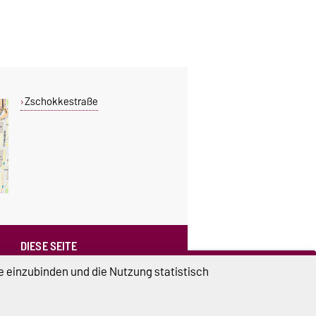
Zschokkestraße
DIESE SEITE
Vorlesen
e einzubinden und die Nutzung statistisch
Drucken
Permalink