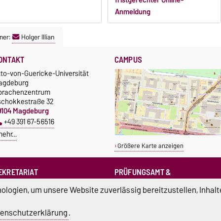
fristgerechter Online-
Anmeldung
ner:
Holger Illian
ONTAKT
CAMPUS
tto-von-Guericke-Universität
agdeburg
prachenzentrum
schokkestraße 32
9104 Magdeburg
+49 391 67-56516
mehr…
Größere Karte anzeigen
EKRETARIAT
PRÜFUNGSAMT &
PRÜFUNGSAUSSCHUSS
sprachenzentrum@ovgu.de
logien, um unsere Website zuverlässig bereitzustellen, Inhalt
sprz-pruefungsamt@ovgu.de
sprz-
enschutzerklärung
.