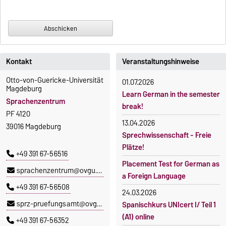
Kontakt
Veranstaltungshinweise
Otto-von-Guericke-Universität
01.07.2026
Magdeburg
Learn German in the semester
Sprachenzentrum
break!
PF 4120
13.04.2026
39016 Magdeburg
Sprechwissenschaft - Freie
Plätze!
+49 391 67-56516
Placement Test for German as
sprachenzentrum@ovgu.de
a Foreign Language
+49 391 67-56508
24.03.2026
sprz-pruefungsamt@ovgu.de
Spanischkurs UNIcert I/ Teil 1
(A1) online
+49 391 67-56352