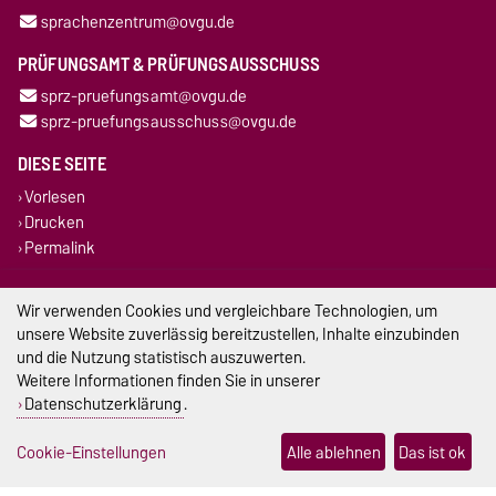
sprachenzentrum@ovgu.de
PRÜFUNGSAMT & PRÜFUNGSAUSSCHUSS
sprz-pruefungsamt@ovgu.de
sprz-pruefungsausschuss@ovgu.de
DIESE SEITE
Vorlesen
Drucken
Permalink
Impressum
Wir verwenden Cookies und vergleichbare Technologien, um
unsere Website zuverlässig bereitzustellen, Inhalte einzubinden
Datenschutz
und die Nutzung statistisch auszuwerten.
Weitere Informationen finden Sie in unserer
Barrierefreiheit
Datenschutzerklärung
.
Cookie-Einstellungen
Cookie-Einstellungen
Alle ablehnen
Das ist ok
Sitemap