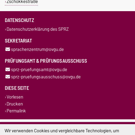
Zschokkestraße
DATENSCHUTZ
Datenschutzerklärung des SPRZ
SEKRETARIAT
sprachenzentrum@ovgu.de
PRÜFUNGSAMT & PRÜFUNGSAUSSCHUSS
sprz-pruefungsamt@ovgu.de
sprz-pruefungsausschuss@ovgu.de
DIESE SEITE
Vorlesen
Drucken
Permalink
Impressum
Wir verwenden Cookies und vergleichbare Technologien, um