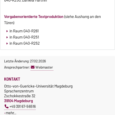
G40-R250, Daniela Marthin
Vorgabenorientierte Textproduktion
(siehe Aushang an den
Türen)
in Raum G40-R261
in Raum G40-R251
in Raum G40-R252
Letzte Änderung: 27.02.2026
Ansprechpartner:
Webmaster
KONTAKT
Otto-von-Guericke-Universität Magdeburg
Sprachenzentrum
Zschokkestraße 32
39104 Magdeburg
+49 391 67-56516
mehr…