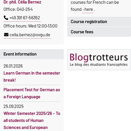
Dr. phil. Célia Bernez
courses for French can be
Office: G40-254
found
here
.
+49 391 67-56352
Course registration
Office hours: Wed 12:00–13:00
Course fees
Registration period:
celia.bernez@ovgu.de
5 October 2026, 9:00
until
The language courses are
23 October 2026, 18:00
fee-based, with some
Event information
exceptions.
Moodle
26.01.2026
OVGU-Account
Fees
Learn German in the semester
Classes begin on 12 October
Reimbursement of fees
break!
2026
Language courses without
Placement Test for German as
Course participation only after
fees
a Foreign Language
timely online registration
Waiver of fees for incoming
25.09.2025
students
Winter Semester 2025/26 – To
all students of Human
Sciences and European