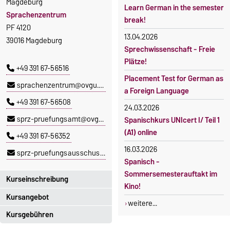
Magdeburg
Learn German in the semester
Sprachenzentrum
break!
PF 4120
13.04.2026
39016 Magdeburg
Sprechwissenschaft - Freie
Plätze!
+49 391 67-56516
Placement Test for German as
sprachenzentrum@ovgu.de
a Foreign Language
+49 391 67-56508
24.03.2026
sprz-pruefungsamt@ovgu.de
Spanischkurs UNIcert I/ Teil 1
(A1) online
+49 391 67-56352
16.03.2026
sprz-pruefungsausschuss@ovgu.de
Spanisch -
Sommersemesterauftakt im
Kurseinschreibung
Kino!
Kursangebot
Einschreibezeitraum:
weitere...
5. Oktober 2026, 9.00 Uhr bis
Kursgebühren
Das aktuelle Kursprogramm
23. Oktober 2026, 18 Uhr